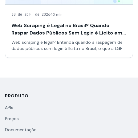
·
10 de abr. de 2026
10 min
Web Scraping é Legal no Brasil? Quando
Raspar Dados Públicos Sem Login é Lícito em
2026
Web scraping é legal? Entenda quando a raspagem de
dados públicos sem login é lícita no Brasil, o que a LGPD
diz e quando a coleta automatizada vira risco jurídico.
PRODUTO
APIs
Preços
Documentação