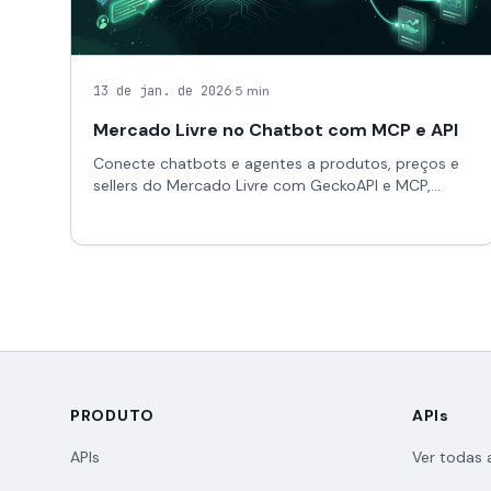
·
13 de jan. de 2026
5 min
Mercado Livre no Chatbot com MCP e API
Conecte chatbots e agentes a produtos, preços e
sellers do Mercado Livre com GeckoAPI e MCP,
autenticação server-side, exemplos e boas
práticas.
PRODUTO
APIs
APIs
Ver todas 