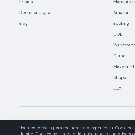
Preços
Mercado Li
Documentação
Amazon
Blog
Booking
GOL
Webmotor
Catho
Magazine L
Shopee
OLX
Usamos cookies para melhorar sua experiência. Cookies n
do site. Cookies analíticos e de marketing só são ativa