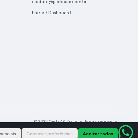
contato@geckoapi.com.br
Entrar / Dashboard
© 2026 GeckoAPI. Todos os direitos reservados.
ESENVOLVIMENTO DE SOFTWARES LTDA | CNPJ 66.136.461/0001-02
senciais
Gerenciar preferências
Aceitar todos