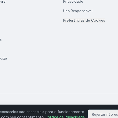
vre
Privacidade
Uso Responsável
Preferências de Cookies
s
uiza
GECKOAPI D
ecessários são essenciais para o funcionamento
Rejeitar não es
dos com seu consentimento.
Política de Privacidade