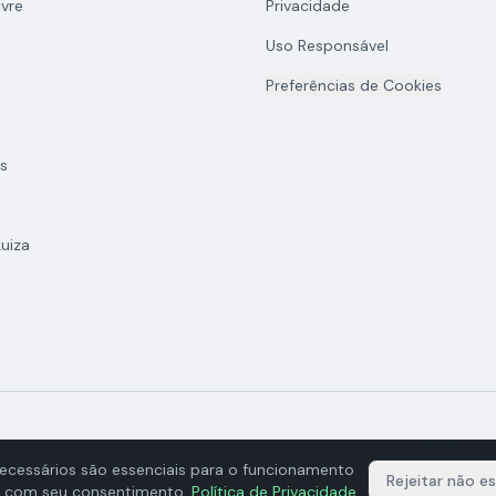
vre
Privacidade
Uso Responsável
Preferências de Cookies
s
uiza
GECKOAPI D
ecessários são essenciais para o funcionamento
Rejeitar não es
dos com seu consentimento.
Política de Privacidade