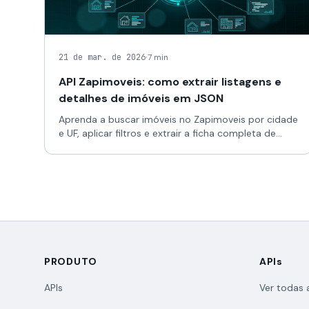
·
21 de mar. de 2026
7 min
API Zapimoveis: como extrair listagens e
detalhes de imóveis em JSON
Aprenda a buscar imóveis no Zapimoveis por cidade
e UF, aplicar filtros e extrair a ficha completa de
cada anúncio em JSON. Um guia prático para CRM
imobiliário, monitoramento de mercado e
automação.
PRODUTO
APIs
APIs
Ver todas 