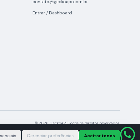
contato@geckoapi.com.br
Entrar / Dashboard
© 2026 GeckoAPI. Todos os direitos reservados.
ESENVOLVIMENTO DE SOFTWARES LTDA | CNPJ 66.136.461/0001-02
senciais
Gerenciar preferências
Aceitar todos