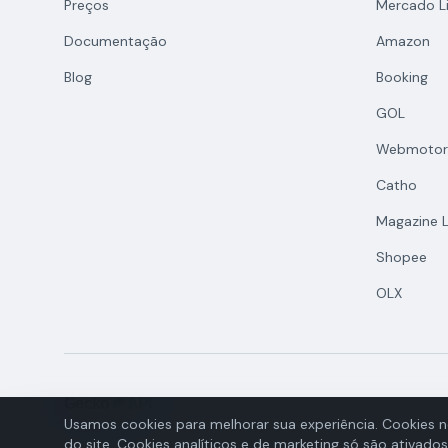
Preços
Mercado Li
Documentação
Amazon
Blog
Booking
GOL
Webmotor
Catho
Magazine L
Shopee
OLX
Usamos cookies para melhorar sua experiência. Cookies n
do site. Cookies analíticos e de marketing só são ativa