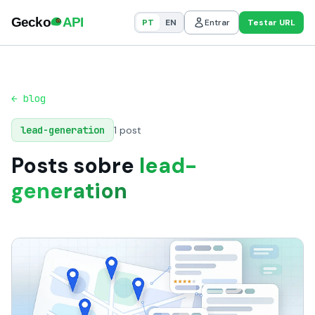
PT
EN
Entrar
Testar URL
← blog
lead-generation
1 post
Posts sobre
lead-
generation