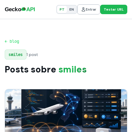
PT
EN
Entrar
Testar URL
← blog
smiles
1 post
Posts sobre
smiles