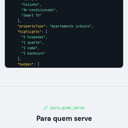
"Cozinha"
,

"Ar-condicionado"
,

"Smart TV"
    ],

"propertyType"
: 
"Apartamento inteiro"
,

"highlights"
: [

"2 hospedes"
,

"1 quarto"
,

"1 cama"
,

"1 banheiro"
    ],

"badges"
: [

"Superhost"
,

"Preferido dos hospedes"
    ]

  }

}
// para_quem_serve
Para quem serve