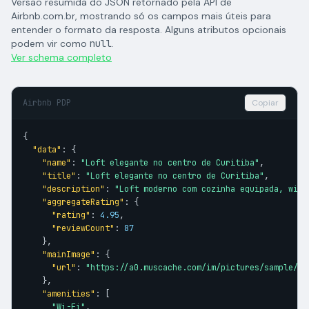
Versão resumida do JSON retornado pela API de
Airbnb.com.br, mostrando só os campos mais úteis para
entender o formato da resposta. Alguns atributos opcionais
podem vir como
null
.
Ver schema completo
Airbnb PDP
Copiar
{

"data"
: {

"name"
: 
"Loft elegante no centro de Curitiba"
,

"title"
: 
"Loft elegante no centro de Curitiba"
,

"description"
: 
"Loft moderno com cozinha equipada, wifi
"aggregateRating"
: {

"rating"
: 
4.95
,

"reviewCount"
: 
87
    },

"mainImage"
: {

"url"
: 
"https://a0.muscache.com/im/pictures/sample/ma
    },

"amenities"
: [

"Wi-Fi"
,
