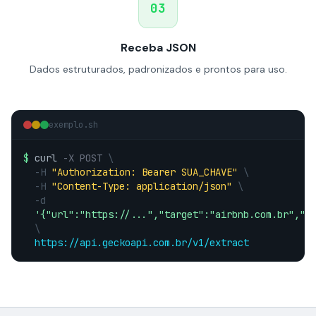
03
Receba JSON
Dados estruturados, padronizados e prontos para uso.
exemplo.sh
$
curl
-X POST
\
-H
"Authorization: Bearer SUA_CHAVE"
\
-H
"Content-Type: application/json"
\
-d
'{"url":"https://...","target":"airbnb.com.br","t
\
https://api.geckoapi.com.br/v1/extract