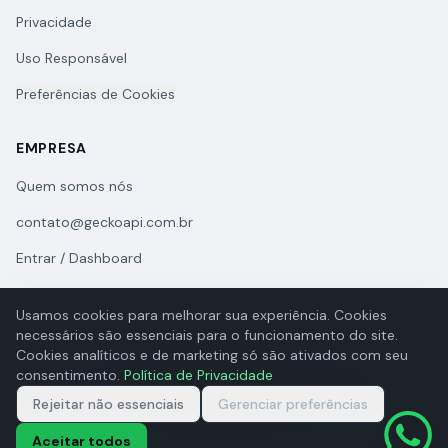
Privacidade
Uso Responsável
Preferências de Cookies
EMPRESA
Quem somos nós
contato@geckoapi.com.br
Entrar / Dashboard
Usamos cookies para melhorar sua experiência. Cookies
necessários são essenciais para o funcionamento do site.
Cookies analíticos e de marketing só são ativados com seu
consentimento.
Política de Privacidade
© 2026 GeckoAPI. Todos os direitos reservados.
Rejeitar não essenciais
GECKOAPI DESENVOLVIMENTO DE SOFTWARES LTDA | CNPJ
Gerenciar preferências
66.136.461/0001-02
Aceitar todos