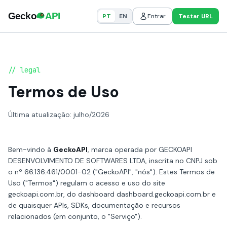
PT
EN
Entrar
Testar URL
// legal
Termos de Uso
Última atualização: julho/2026
Bem-vindo à
GeckoAPI
, marca operada por GECKOAPI
DESENVOLVIMENTO DE SOFTWARES LTDA, inscrita no CNPJ sob
o nº 66.136.461/0001-02 ("GeckoAPI", "nós"). Estes Termos de
Uso ("Termos") regulam o acesso e uso do site
geckoapi.com.br, do dashboard dashboard.geckoapi.com.br e
de quaisquer APIs, SDKs, documentação e recursos
relacionados (em conjunto, o "Serviço").