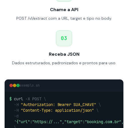
Chame a API
POST /v1/extract com a URL, target e tipo no body.
03
Receba JSON
Dados estruturados, padronizados e prontos para uso.
exemplo.sh
$
curl
-X POST
\
-H
"Authorization: Bearer SUA_CHAVE"
\
-H
"Content-Type: application/json"
\
-d
'{"url":"https://...","target":"booking.com.br","
\