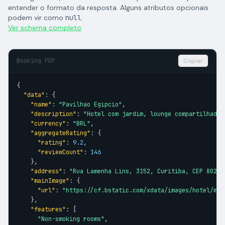
entender o formato da resposta. Alguns atributos opcionais
podem vir como
null
.
Ver schema completo
Booking PDP
Copiar
{

"data"
: {

"name"
: 
"Pavilhao Egipcio"
,

"description"
: 
"Hotel com jardim, lounge compartilhado 
"currency"
: 
"BRL"
,

"aggregateRating"
: {

"rating"
: 
9.2
,

"reviewCount"
: 
146
    },

"address"
: 
"Rua Lamenha Lins, 3152, Curitiba, CEP 80220
"mainImage"
: {

"url"
: 
"https://cf.bstatic.com/xdata/images/hotel/max
    },

"features"
: [

"Non-smoking rooms"
,
