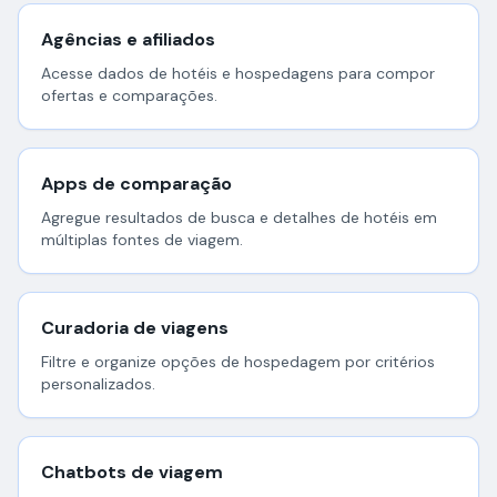
      {

Agências e afiliados
"name"
: 
"Suite with Balcony"
,

"availability"
: 
"unavailable"
,

Acesse dados de hotéis e hospedagens para compor
"beds"
: [

ofertas e comparações.
"1 large double bed"
        ]

      }

    ]

Apps de comparação
  }

}
Agregue resultados de busca e detalhes de hotéis em
múltiplas fontes de viagem.
Curadoria de viagens
Filtre e organize opções de hospedagem por critérios
personalizados.
Chatbots de viagem