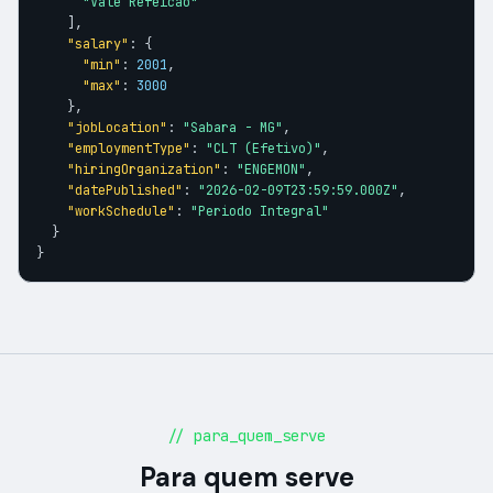
"Vale Refeicao"
    ],

"salary"
: {

"min"
: 
2001
,

"max"
: 
3000
    },

"jobLocation"
: 
"Sabara - MG"
,

"employmentType"
: 
"CLT (Efetivo)"
,

"hiringOrganization"
: 
"ENGEMON"
,

"datePublished"
: 
"2026-02-09T23:59:59.000Z"
,

"workSchedule"
: 
"Periodo Integral"
  }

}
// para_quem_serve
Para quem serve