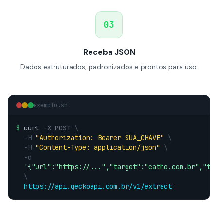
03
Receba JSON
Dados estruturados, padronizados e prontos para uso.
exemplo.sh
$
curl
-X POST
\
-H
"Authorization: Bearer SUA_CHAVE"
\
-H
"Content-Type: application/json"
\
-d
'{"url":"https://...","target":"catho.com.br","ty
\
https://api.geckoapi.com.br/v1/extract