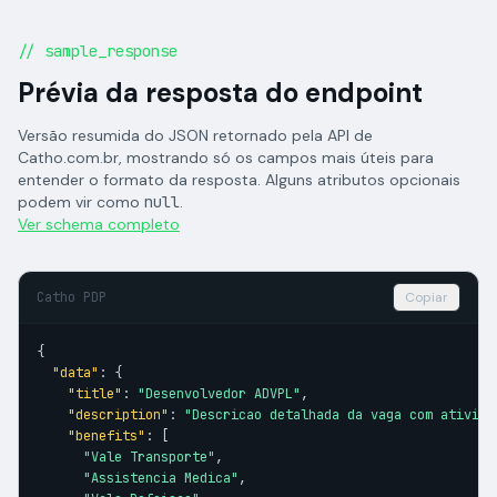
// sample_response
Prévia da resposta do endpoint
Versão resumida do JSON retornado pela API de
Catho.com.br, mostrando só os campos mais úteis para
entender o formato da resposta. Alguns atributos opcionais
podem vir como
null
.
Ver schema completo
Catho PDP
Copiar
{

"data"
: {

"title"
: 
"Desenvolvedor ADVPL"
,

"description"
: 
"Descricao detalhada da vaga com ativida
"benefits"
: [

"Vale Transporte"
,

"Assistencia Medica"
,
