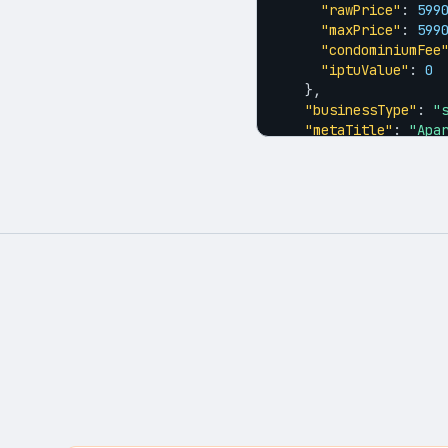
"rawPrice"
: 
599
"maxPrice"
: 
599
"condominiumFee
"iptuValue"
: 
0
    },

"businessType"
: 
"
"metaTitle"
: 
"Apa
  }

}