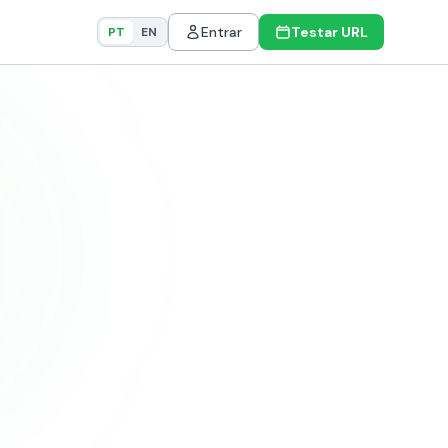
Entrar
Testar URL
PT
EN