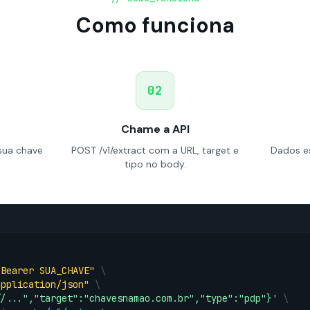
Como funciona
02
Chame a API
sua chave
POST /v1/extract com a URL, target e
Dados es
tipo no body.
 Bearer SUA_CHAVE"
\
application/json"
\
//...","target":"chavesnamao.com.br","type":"pdp"}'
\