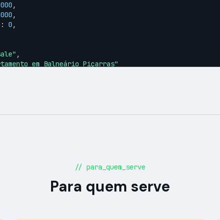
0000
,

0000
,

"
: 
0
,

sale"
,

rtamento em Balneário Piçarras"
// para_quem_serve
Para quem serve