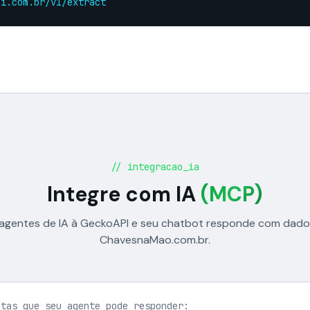
pi.com.br/v1/extract
// integracao_ia
Integre com IA
(MCP)
agentes de IA à GeckoAPI e seu chatbot responde com dados
ChavesnaMao.com.br.
ntas que seu agente pode responder: