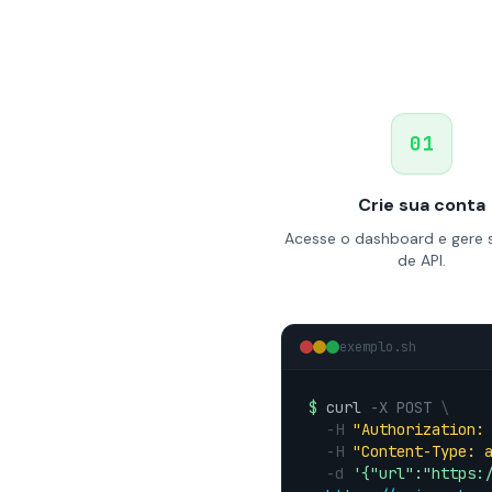
01
Crie sua conta
Acesse o dashboard e gere 
de API.
exemplo.sh
$
curl
-X POST
\
-H
"Authorization:
-H
"Content-Type: 
-d
'{"url":"https: