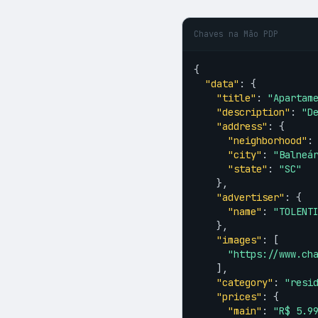
Chaves na Mão PDP
{

"data"
: {

"title"
: 
"Apartam
"description"
: 
"D
"address"
: {

"neighborhood"
:
"city"
: 
"Balneá
"state"
: 
"SC"
    },

"advertiser"
: {

"name"
: 
"TOLENT
    },

"images"
: [

"https://www.ch
    ],

"category"
: 
"resi
"prices"
: {

"main"
: 
"R$ 5.9