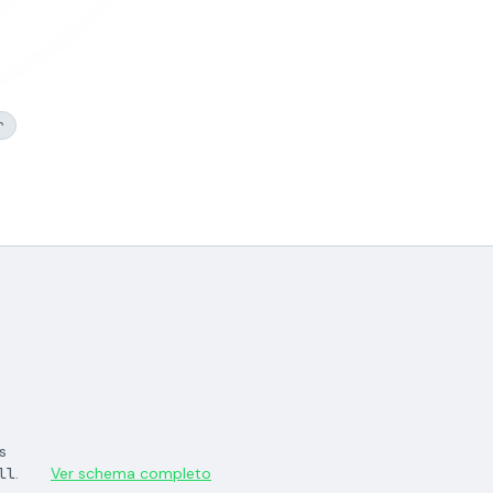
r
s
ll
.
Ver schema completo