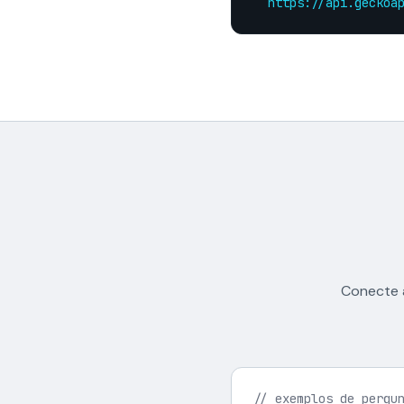
https://api.geckoa
Conecte 
// exemplos de pergu