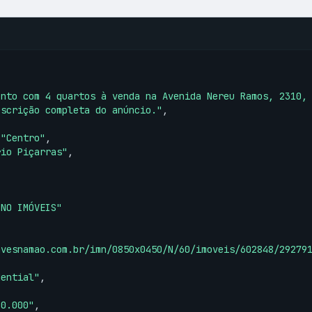
ento com 4 quartos à venda na Avenida Nereu Ramos, 2310,
escrição completa do anúncio."
,

 
"Centro"
,

rio Piçarras"
,

INO IMÓVEIS"
avesnamao.com.br/imn/0850x0450/N/60/imoveis/602848/29279
dential"
,

90.000"
,
