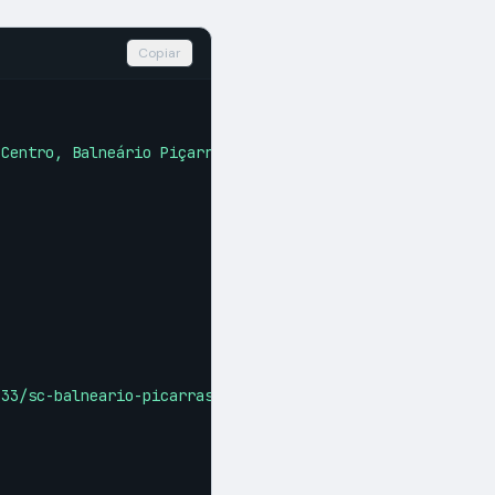
Copiar
 Centro, Balneário Piçarras"
,

133/sc-balneario-picarras-centro-avenida-nereu-ramos-apa