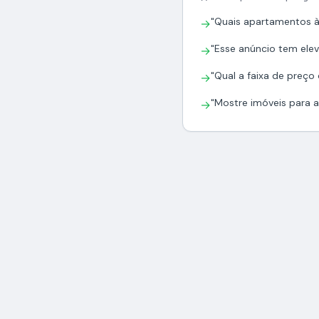
"Quais apartamentos à
→
"Esse anúncio tem elev
→
"Qual a faixa de preço
→
"Mostre imóveis para al
→