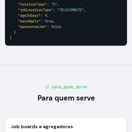
"locationType"
: 
"S"
,

"jobLocationType"
: 
"TELECOMMUTE"
,

"ageInDays"
: 
9
,

"easyApply"
: 
true
,

"sponsoredJob"
: 
false
  }

}
// para_quem_serve
Para quem serve
Job boards e agregadores