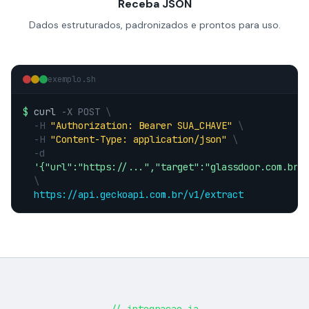
Receba JSON
Dados estruturados, padronizados e prontos para uso.
exemplo.sh
$
curl
-X POST
\
-H
"Authorization: Bearer SUA_CHAVE"
\
-H
"Content-Type: application/json"
\
-d
'{"url":"https://...","target":"glassdoor.com.br"
\
https://api.geckoapi.com.br/v1/extract