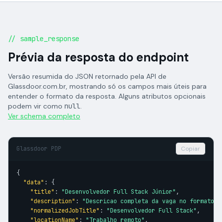
// sample_response
Prévia da resposta do endpoint
Versão resumida do JSON retornado pela API de
Glassdoor.com.br, mostrando só os campos mais úteis para
entender o formato da resposta. Alguns atributos opcionais
podem vir como
null
.
Ver schema completo
Glassdoor PDP
Copiar
{

"data"
: {

"title"
: 
"Desenvolvedor Full Stack Júnior"
,

"description"
: 
"Descricao completa da vaga no formato J
"normalizedJobTitle"
: 
"Desenvolvedor Full Stack"
,

"locationName"
: 
"Trabalho remoto"
,
