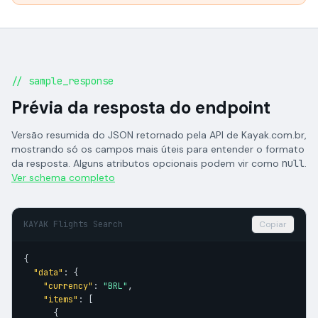
// sample_response
Prévia da resposta do endpoint
Versão resumida do JSON retornado pela API de Kayak.com.br,
mostrando só os campos mais úteis para entender o formato
da resposta. Alguns atributos opcionais podem vir como
null
.
Ver schema completo
KAYAK Flights Search
Copiar
{

"data"
: {

"currency"
: 
"BRL"
,

"items"
: [

      {
