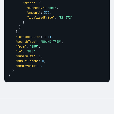
"price"
: {

"currency"
: 
"BRL"
,

"amount"
: 
372
,

"localizedPrice"
: 
"R$ 372"
        }

      }

    ],

"totalResults"
: 
1111
,

"searchType"
: 
"ROUND_TRIP"
,

"from"
: 
"GRU"
,

"to"
: 
"GIG"
,

"numAdults"
: 
1
,

"numChildren"
: 
0
,

"numInfants"
: 
0
  }

}