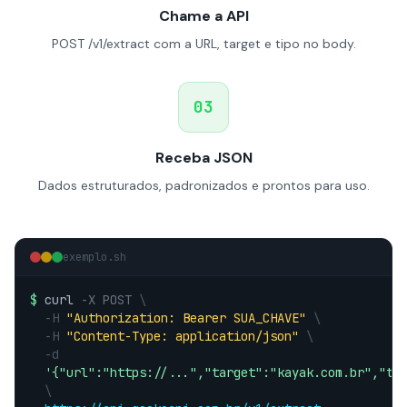
Chame a API
POST /v1/extract com a URL, target e tipo no body.
03
Receba JSON
Dados estruturados, padronizados e prontos para uso.
exemplo.sh
$
curl
-X POST
\
-H
"Authorization: Bearer SUA_CHAVE"
\
-H
"Content-Type: application/json"
\
-d
'{"url":"https://...","target":"kayak.com.br","ty
\