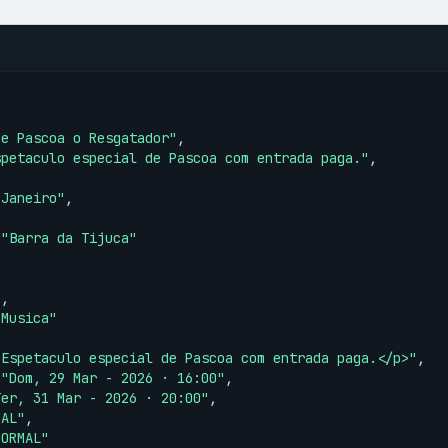
de Pascoa o Resgatador"
,

spetaculo especial de Pascoa com entrada paga."
,

 Janeiro"
,

 
"Barra da Tijuca"
"
,

"Musica"
>Espetaculo especial de Pascoa com entrada paga.</p>"
,

 
"Dom, 29 Mar - 2026 · 16:00"
,

Ter, 31 Mar - 2026 · 20:00"
,

MAL"
,

NORMAL"