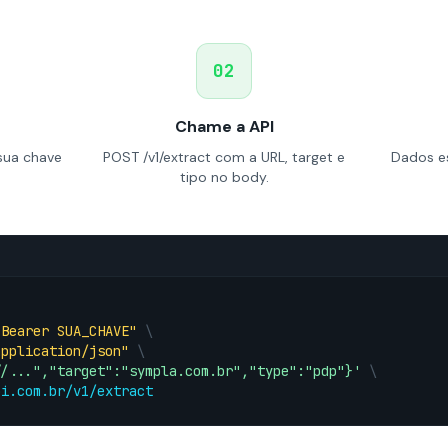
02
Chame a API
sua chave
POST /v1/extract com a URL, target e
Dados es
tipo no body.
 Bearer SUA_CHAVE"
\
application/json"
\
//...","target":"sympla.com.br","type":"pdp"}'
\
pi.com.br/v1/extract