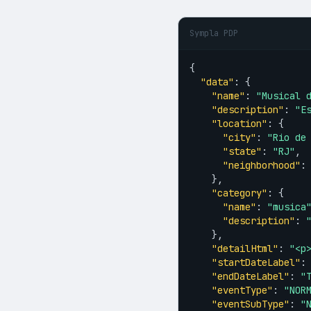
Sympla PDP
{

"data"
: {

"name"
: 
"Musical 
"description"
: 
"E
"location"
: {

"city"
: 
"Rio de
"state"
: 
"RJ"
,

"neighborhood"
:
    },

"category"
: {

"name"
: 
"musica
"description"
: 
    },

"detailHtml"
: 
"<p
"startDateLabel"
:
"endDateLabel"
: 
"
"eventType"
: 
"NOR
"eventSubType"
: 
"