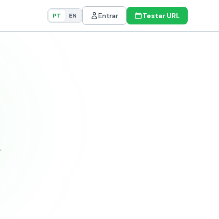
Entrar
Testar URL
PT
EN
.