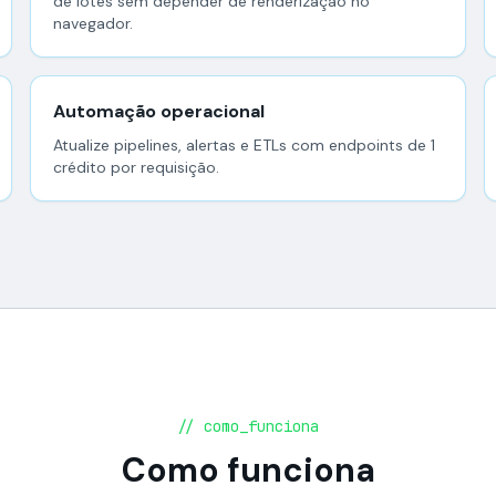
de lotes sem depender de renderização no
navegador.
Automação operacional
Atualize pipelines, alertas e ETLs com endpoints de 1
crédito por requisição.
// como_funciona
Como funciona