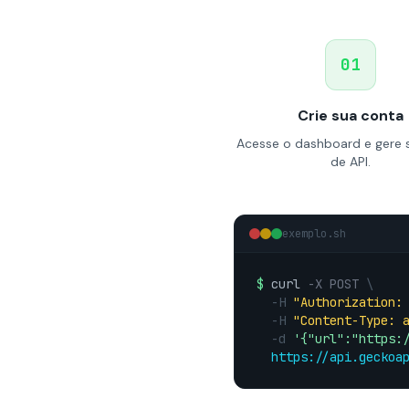
01
Crie sua conta
Acesse o dashboard e gere 
de API.
exemplo.sh
$
curl
-X POST
\
-H
"Authorization:
-H
"Content-Type: 
-d
'{"url":"https:
https://api.geckoa