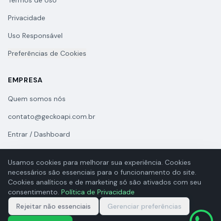
Termos de Uso
Privacidade
Uso Responsável
Preferências de Cookies
EMPRESA
Quem somos nós
contato@geckoapi.com.br
Entrar / Dashboard
Usamos cookies para melhorar sua experiência. Cookies
necessários são essenciais para o funcionamento do site.
Cookies analíticos e de marketing só são ativados com seu
consentimento.
Política de Privacidade
© 2026 GeckoAPI. Todos os direitos reservados.
Rejeitar não essenciais
GECKOAPI DESENVOLVIMENTO DE SOFTWARES LTDA | CNPJ
Gerenciar preferências
66.136.461/0001-02