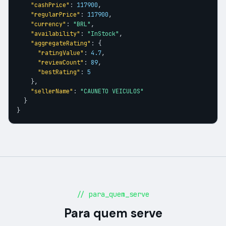
"cashPrice"
: 
117900
,

"regularPrice"
: 
117900
,

"currency"
: 
"BRL"
,

"availability"
: 
"InStock"
,

"aggregateRating"
: {

"ratingValue"
: 
4.7
,

"reviewCount"
: 
89
,

"bestRating"
: 
5
    },

"sellerName"
: 
"CAUNETO VEICULOS"
  }

}
// para_quem_serve
Para quem serve