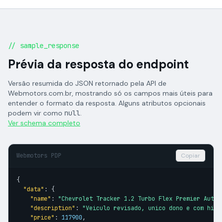
// sample_response
Prévia da resposta do endpoint
Versão resumida do JSON retornado pela API de
Webmotors.com.br, mostrando só os campos mais úteis para
entender o formato da resposta. Alguns atributos opcionais
podem vir como
null
.
Ver schema completo
Webmotors PDP
Copiar
{

"data"
: {

"name"
: 
"Chevrolet Tracker 1.2 Turbo Flex Premier Autom
"description"
: 
"Veiculo revisado, unico dono e com hist
"price"
: 
117900
,
