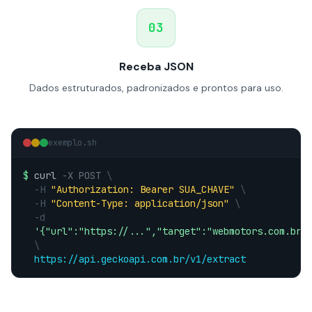
03
Receba JSON
Dados estruturados, padronizados e prontos para uso.
exemplo.sh
$
curl
-X POST
\
-H
"Authorization: Bearer SUA_CHAVE"
\
-H
"Content-Type: application/json"
\
-d
'{"url":"https://...","target":"webmotors.com.br"
\
https://api.geckoapi.com.br/v1/extract