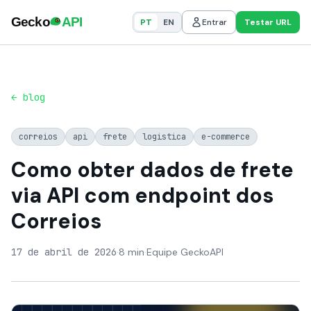
PT
EN
Entrar
Testar URL
← blog
correios
api
frete
logistica
e-commerce
Como obter dados de frete
via API com endpoint dos
Correios
17 de abril de 2026
·
8 min
·
Equipe GeckoAPI