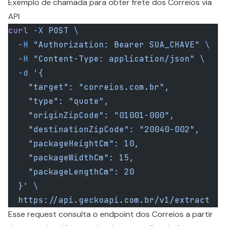
Exemplo de chamada para obter frete dos Correios via
API
curl
 -X
 POST
 \
  -H
 "Authorization: Bearer SUA_CHAVE"
 \
  -H
 "Content-Type: application/json"
 \
  -d
 '{
    "target": "correios.com.br",
    "type": "quote",
    "originZipCode": "01001-000",
    "destinationZipCode": "20040-002",
    "packageHeightCm": 10,
    "packageWidthCm": 15,
    "packageLengthCm": 20
  }'
 \
  https://api.geckoapi.com.br/v1/extract
Esse request consulta o endpoint dos Correios a partir