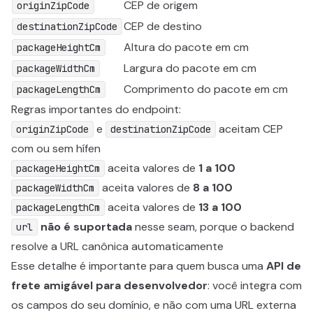
CEP de origem
originZipCode
CEP de destino
destinationZipCode
Altura do pacote em cm
packageHeightCm
Largura do pacote em cm
packageWidthCm
Comprimento do pacote em cm
packageLengthCm
Regras importantes do endpoint:
e
aceitam CEP
originZipCode
destinationZipCode
com ou sem hífen
aceita valores de
1 a 100
packageHeightCm
aceita valores de
8 a 100
packageWidthCm
aceita valores de
13 a 100
packageLengthCm
não é suportada
nesse seam, porque o backend
url
resolve a URL canônica automaticamente
Esse detalhe é importante para quem busca uma
API de
frete amigável para desenvolvedor
: você integra com
os campos do seu domínio, e não com uma URL externa