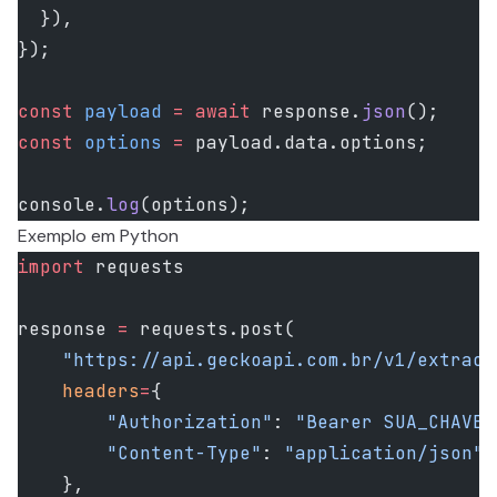
  }),
});
const
 payload
 =
 await
 response.
json
();
const
 options
 =
 payload.data.options;
console.
log
(options);
Exemplo em Python
import
 requests
response 
=
 requests.post(
    "https://api.geckoapi.com.br/v1/extract
    headers
=
{
        "Authorization"
: 
"Bearer SUA_CHAVE"
        "Content-Type"
: 
"application/json"
,
    },