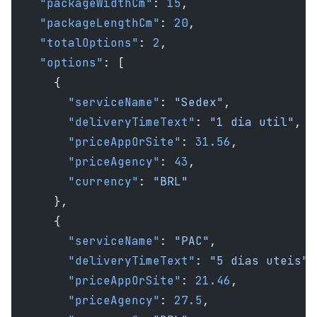
    "packageWidthCm"
: 
15
,
    "packageLengthCm"
: 
20
,
    "totalOptions"
: 
2
,
    "options"
: [
      {
        "serviceName"
: 
"Sedex"
,
        "deliveryTimeText"
: 
"1 dia util"
,
        "priceAppOrSite"
: 
31.56
,
        "priceAgency"
: 
43
,
        "currency"
: 
"BRL"
      },
      {
        "serviceName"
: 
"PAC"
,
        "deliveryTimeText"
: 
"5 dias uteis"
,
        "priceAppOrSite"
: 
21.46
,
        "priceAgency"
: 
27.5
,