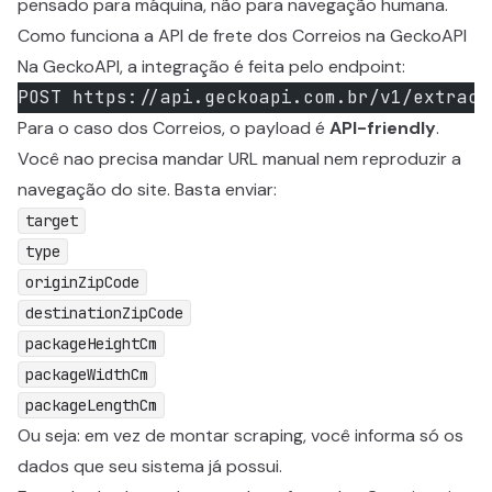
pensado para máquina, não para navegação humana.
Como funciona a API de frete dos Correios na GeckoAPI
Na GeckoAPI, a integração é feita pelo endpoint:
POST https://api.geckoapi.com.br/v1/extract
Para o caso dos Correios, o payload é
API-friendly
.
Você nao precisa mandar URL manual nem reproduzir a
navegação do site. Basta enviar:
target
type
originZipCode
destinationZipCode
packageHeightCm
packageWidthCm
packageLengthCm
Ou seja: em vez de montar scraping, você informa só os
dados que seu sistema já possui.