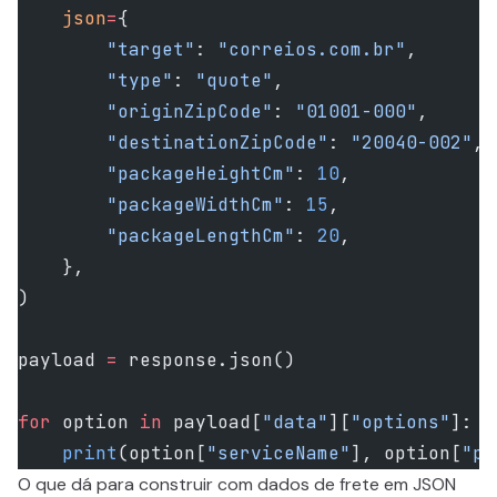
    json
=
{
        "target"
: 
"correios.com.br"
,
        "type"
: 
"quote"
,
        "originZipCode"
: 
"01001-000"
,
        "destinationZipCode"
: 
"20040-002"
,
        "packageHeightCm"
: 
10
,
        "packageWidthCm"
: 
15
,
        "packageLengthCm"
: 
20
,
    },
)
payload 
=
 response.json()
for
 option 
in
 payload[
"data"
][
"options"
]:
    print
(option[
"serviceName"
], option[
"pr
O que dá para construir com dados de frete em JSON