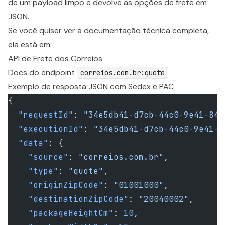
de um payload limpo e devolve as opções de frete em
JSON.
Se você quiser ver a documentação técnica completa,
ela está em:
API de Frete dos Correios
Docs do endpoint
correios.com.br:quote
Exemplo de resposta JSON com Sedex e PAC
{
  "requestId"
: 
"34e5db41-d7cb-44c0-9e41-840
  "executionId"
: 
"34e5db41-d7cb-44c0-9e41-8
  "data"
: {
    "source"
: 
"correios.com.br"
,
    "type"
: 
"quote"
,
    "originZipCode"
: 
"01001000"
,
    "destinationZipCode"
: 
"20040002"
,
    "packageHeightCm"
: 
10
,