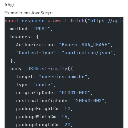
frágil.
Exemplo em JavaScript
const
 response
 =
 await
 fetch
(
"https://api.g
  method: 
"POST"
,
  headers: {
    Authorization: 
"Bearer SUA_CHAVE"
,
    "Content-Type"
: 
"application/json"
,
  },
  body: 
JSON
.
stringify
({
    target: 
"correios.com.br"
,
    type: 
"quote"
,
    originZipCode: 
"01001-000"
,
    destinationZipCode: 
"20040-002"
,
    packageHeightCm: 
10
,
    packageWidthCm: 
15
,
    packageLengthCm: 
20
,