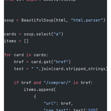
soup 
=
 BeautifulSoup(html, 
"html.parser"
)
cards 
=
 soup.select(
"a"
)
items 
=
 []
for
 card 
in
 cards:
    href 
=
 card.get(
"href"
)
    text 
=
 " "
.join(card.stripped_strings)
    if
 href 
and
 "/comprar/"
 in
 href:
        items.append(
            {
                "url"
: href,
                "raw_text"
: text[:
500
],