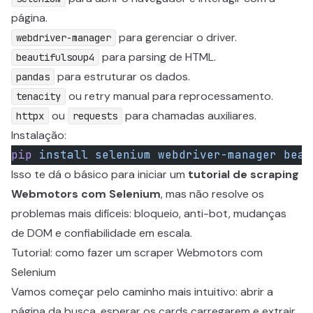
página.
para gerenciar o driver.
webdriver-manager
para parsing de HTML.
beautifulsoup4
para estruturar os dados.
pandas
ou retry manual para reprocessamento.
tenacity
ou
para chamadas auxiliares.
httpx
requests
Instalação:
pip
 install
 selenium
 webdriver-manager
 beau
Isso te dá o básico para iniciar um
tutorial de scraping
Webmotors com Selenium
, mas não resolve os
problemas mais difíceis: bloqueio, anti-bot, mudanças
de DOM e confiabilidade em escala.
Tutorial: como fazer um scraper Webmotors com
Selenium
Vamos começar pelo caminho mais intuitivo: abrir a
página da busca, esperar os cards carregarem e extrair