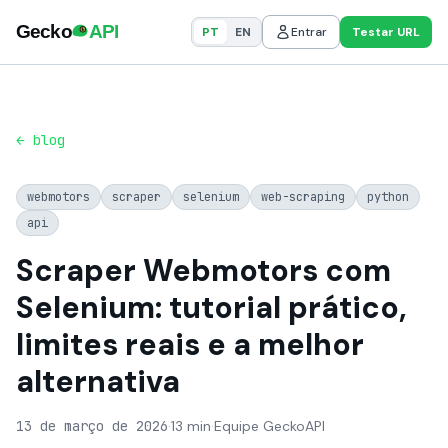
PT
EN
Entrar
Testar URL
← blog
webmotors
scraper
selenium
web-scraping
python
api
Scraper Webmotors com
Selenium: tutorial prático,
limites reais e a melhor
alternativa
13 de março de 2026
·
13 min
·
Equipe GeckoAPI