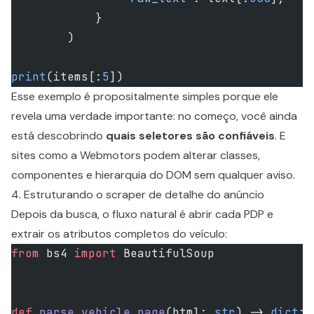
            }
        )
print
(items[:
5
])
Esse exemplo é propositalmente simples porque ele
revela uma verdade importante: no começo, você ainda
está descobrindo
quais seletores são confiáveis
. E
sites como a Webmotors podem alterar classes,
componentes e hierarquia do DOM sem qualquer aviso.
4. Estruturando o scraper de detalhe do anúncio
Depois da busca, o fluxo natural é abrir cada PDP e
extrair os atributos completos do veículo:
from
 bs4 
import
 BeautifulSoup
def
 parse_vehicle_page
(html: 
str
) -> 
dict
: