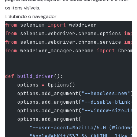
os itens visíveis.
1. Subindo o navegador
from
 selenium 
import
 webdriver
from
 selenium.webdriver.chrome.options 
impo
from
 selenium.webdriver.chrome.service 
impo
from
 webdriver_manager.chrome 
import
 Chrome
def
 build_driver
():
    options 
=
 Options()
    options.add_argument(
"--headless=new"
)
    options.add_argument(
"--disable-blink-f
    options.add_argument(
"--window-size=144
    options.add_argument(
        "--user-agent=Mozilla/5.0 (Windows 
        "AppleWebKit/537.36 (KHTML, like Ge