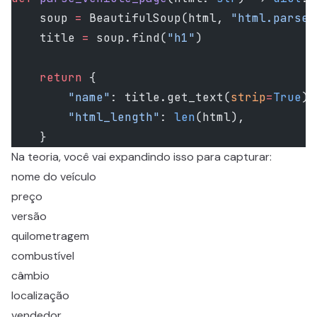
    soup 
=
 BeautifulSoup(html, 
"html.parser
    title 
=
 soup.find(
"h1"
)
    return
 {
        "name"
: title.get_text(
strip
=
True
) 
        "html_length"
: 
len
(html),
    }
Na teoria, você vai expandindo isso para capturar:
nome do veículo
preço
versão
quilometragem
combustível
câmbio
localização
vendedor