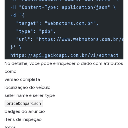
  -H
 "Content-Type: application/json"
 \
  -d
 '{
    "target": "webmotors.com.br",
    "type": "pdp",
    "url": "https://www.webmotors.com.br/co
  }'
 \
  https://api.geckoapi.com.br/v1/extract
No detalhe, você pode enriquecer o dado com atributos
como:
versão completa
localização do veículo
seller name e seller type
priceComparison
badges do anúncio
itens de inspeção
fotos