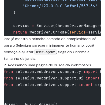
        "Chrome/123.0.0.0 Safari/537.36"
    )
    service 
=
 Service(ChromeDriverManager()
    return
 webdriver.Chrome(
service
=
service
Isso já mostra a primeira camada de complexidade: só
para o Selenium parecer minimamente humano, você
começa a ajustar
, flags do Chrome e
user-agent
tamanho de janela.
2. Acessando uma página de busca da Webmotors
from
 selenium.webdriver.common.by 
import
 By
from
 selenium.webdriver.support.ui 
import
 W
from
 selenium.webdriver.support 
import
 expe
driver 
=
 build_driver()