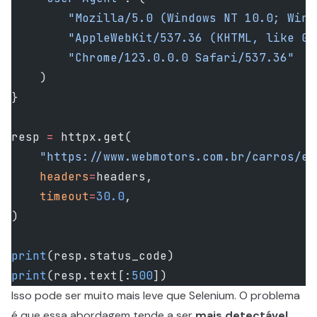
        "Mozilla/5.0 (Windows NT 10.0; Win6
        "AppleWebKit/537.36 (KHTML, like Ge
        "Chrome/123.0.0.0 Safari/537.36"
    )
}
resp 
=
 httpx.get(
    "https://www.webmotors.com.br/carros/es
    headers
=
headers,
    timeout
=
30.0
,
)
print
(resp.status_code)
print
(resp.text[:
500
])
Isso pode ser muito mais leve que Selenium. O problema
é que essa abordagem tende a ser
mais detectável
,