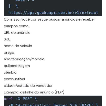
  }'
 \
  https://api.geckoapi.com.br/v1/extract
Com isso, você consegue buscar anúncios e receber
campos como:
URL do anúncio
SKU
nome do veículo
preço
ano fabricação/modelo
quilometragem
câmbio
combustível
cidade/estado do vendedor
Exemplo: detalhe do anúncio (PDP)
curl
 -X
 POST
 \
  -H
 "Authorization: Bearer SUA_CHAVE"
 \