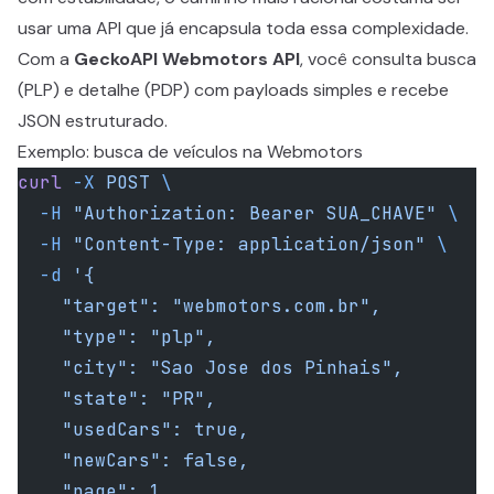
usar uma API que já encapsula toda essa complexidade.
Com a
GeckoAPI Webmotors API
, você consulta busca
(PLP) e detalhe (PDP) com payloads simples e recebe
JSON estruturado.
Exemplo: busca de veículos na Webmotors
curl
 -X
 POST
 \
  -H
 "Authorization: Bearer SUA_CHAVE"
 \
  -H
 "Content-Type: application/json"
 \
  -d
 '{
    "target": "webmotors.com.br",
    "type": "plp",
    "city": "Sao Jose dos Pinhais",
    "state": "PR",
    "usedCars": true,
    "newCars": false,
    "page": 1