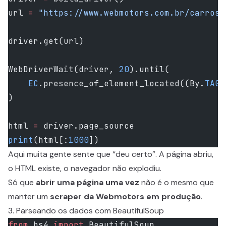
url 
=
 "https://www.webmotors.com.br/carros/
driver.get(url)
WebDriverWait(driver, 
20
).until(
    EC
.presence_of_element_located((By.
TAG_
)
html 
=
 driver.page_source
print
(html[:
1000
])
Aqui muita gente sente que “deu certo”. A página abriu,
o HTML existe, o navegador não explodiu.
Só que
abrir uma página uma vez
não é o mesmo que
manter um
scraper da Webmotors em produção
.
3. Parseando os dados com BeautifulSoup
from
 bs4 
import
 BeautifulSoup