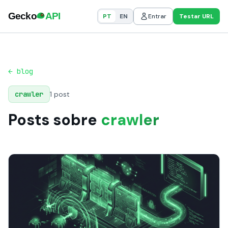
PT
EN
Entrar
Testar URL
← blog
crawler
1 post
Posts sobre
crawler