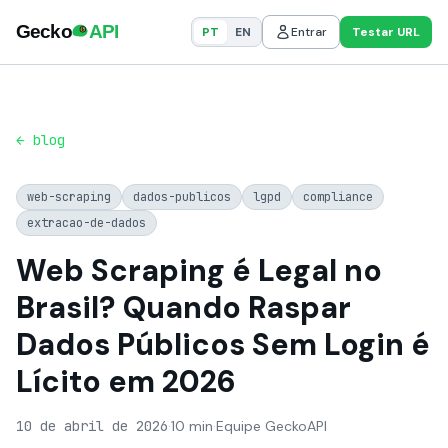
PT
EN
Entrar
Testar URL
← blog
web-scraping
dados-publicos
lgpd
compliance
extracao-de-dados
Web Scraping é Legal no
Brasil? Quando Raspar
Dados Públicos Sem Login é
Lícito em 2026
10 de abril de 2026
·
10 min
·
Equipe GeckoAPI