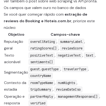
ver também o post sobre
web scraping vs API pronta
.
Os campos que valem ouro no banco de dados
Se você quer começar rápido com
extração de
reviews do Booking e Hoteis.com.br
, priorize este
núcleo:
Objetivo
Campos-chave
Reputação
,
,
overallRating
summaryLabel
geral
,
ratingScores[]
reviewScore
Texto
,
,
,
positiveText
negativeText
text
acionável
sentiments[]
,
,
guest.guestType
travelerType
Segmentação
countryName
Contexto da
,
,
roomTypeName
numNights
estadia
,
tripSummary
reviewDateIso
Operação e
,
,
partnerReply
managementResponses[]
resposta
verified