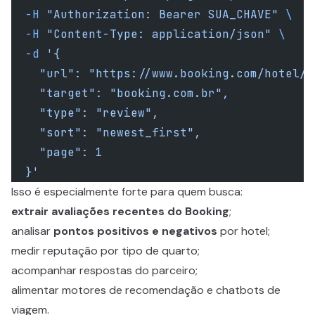
  -H
 "Authorization: Bearer SUA_CHAVE"
 \
  -H
 "Content-Type: application/json"
 \
  -d
 '{
    "url": "https://www.booking.com/hotel/b
    "target": "booking.com.br",
    "type": "review",
    "sort": "newest_first",
    "page": 1
  }'
Isso é especialmente forte para quem busca:
extrair avaliações recentes do Booking
;
analisar
pontos positivos e negativos
por hotel;
medir reputação por tipo de quarto;
acompanhar respostas do parceiro;
alimentar motores de recomendação e chatbots de
viagem.