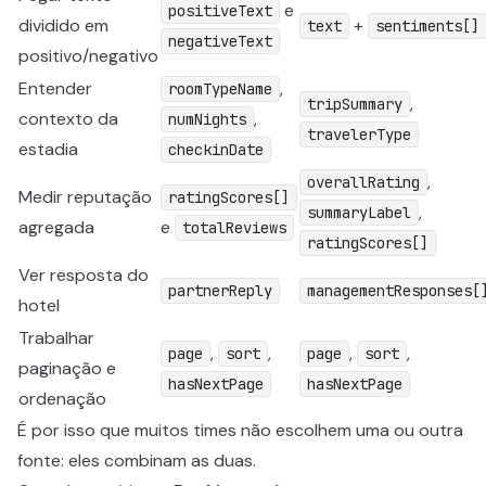
e
positiveText
dividido em
+
text
sentiments[]
negativeText
positivo/negativo
Entender
,
roomTypeName
,
tripSummary
contexto da
,
numNights
travelerType
estadia
checkinDate
,
overallRating
Medir reputação
ratingScores[]
,
summaryLabel
agregada
e
totalReviews
ratingScores[]
Ver resposta do
partnerReply
managementResponses[
hotel
Trabalhar
,
,
,
,
page
sort
page
sort
paginação e
hasNextPage
hasNextPage
ordenação
É por isso que muitos times não escolhem uma ou outra
fonte: eles combinam as duas.