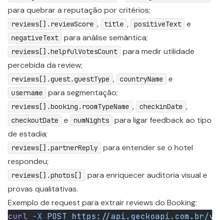
para quebrar a reputação por critérios;
,
,
e
reviews[].reviewScore
title
positiveText
para análise semântica;
negativeText
para medir utilidade
reviews[].helpfulVotesCount
percebida da review;
,
e
reviews[].guest.guestType
countryName
para segmentação;
username
,
,
reviews[].booking.roomTypeName
checkinDate
e
para ligar feedback ao tipo
checkoutDate
numNights
de estadia;
para entender se o hotel
reviews[].partnerReply
respondeu;
para enriquecer auditoria visual e
reviews[].photos[]
provas qualitativas.
Exemplo de request para extrair reviews do Booking:
curl
 -X
 POST
 https://api.geckoapi.com.br/v1