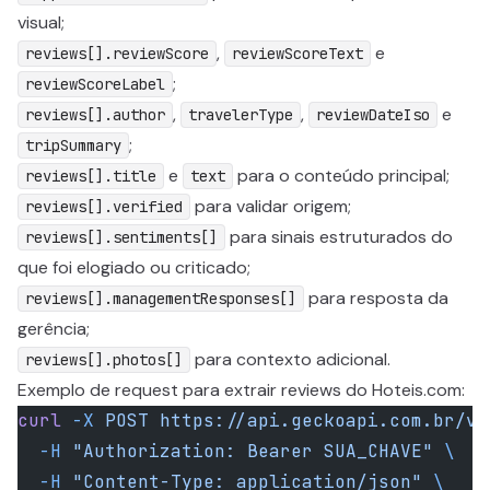
visual;
,
e
reviews[].reviewScore
reviewScoreText
;
reviewScoreLabel
,
,
e
reviews[].author
travelerType
reviewDateIso
;
tripSummary
e
para o conteúdo principal;
reviews[].title
text
para validar origem;
reviews[].verified
para sinais estruturados do
reviews[].sentiments[]
que foi elogiado ou criticado;
para resposta da
reviews[].managementResponses[]
gerência;
para contexto adicional.
reviews[].photos[]
Exemplo de request para extrair reviews do Hoteis.com:
curl
 -X
 POST
 https://api.geckoapi.com.br/v1
  -H
 "Authorization: Bearer SUA_CHAVE"
 \
  -H
 "Content-Type: application/json"
 \