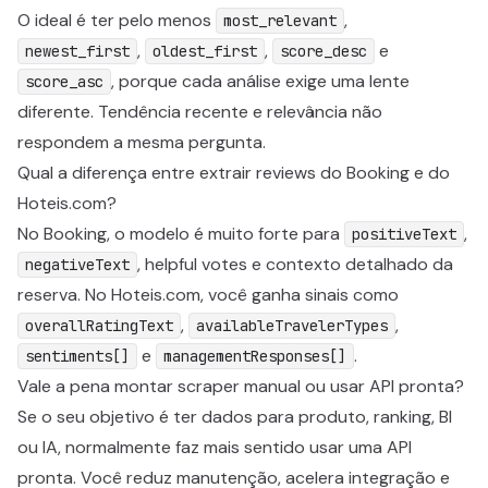
O ideal é ter pelo menos
,
most_relevant
,
,
e
newest_first
oldest_first
score_desc
, porque cada análise exige uma lente
score_asc
diferente. Tendência recente e relevância não
respondem a mesma pergunta.
Qual a diferença entre extrair reviews do Booking e do
Hoteis.com?
No Booking, o modelo é muito forte para
,
positiveText
, helpful votes e contexto detalhado da
negativeText
reserva. No Hoteis.com, você ganha sinais como
,
,
overallRatingText
availableTravelerTypes
e
.
sentiments[]
managementResponses[]
Vale a pena montar scraper manual ou usar API pronta?
Se o seu objetivo é ter dados para produto, ranking, BI
ou IA, normalmente faz mais sentido usar uma API
pronta. Você reduz manutenção, acelera integração e