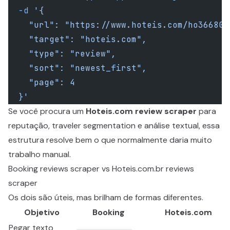
  -d
 '{
    "url": "https://www.hoteis.com/ho366809
    "target": "hoteis.com",
    "type": "review",
    "sort": "newest_first",
    "page": 4
  }'
Se você procura um
Hoteis.com review scraper
para
reputação, traveler segmentation e análise textual, essa
estrutura resolve bem o que normalmente daria muito
trabalho manual.
Booking reviews scraper vs Hoteis.com.br reviews
scraper
Os dois são úteis, mas brilham de formas diferentes.
Objetivo
Booking
Hoteis.com
Pegar texto