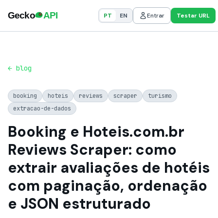
PT
EN
Entrar
Testar URL
← blog
booking
hoteis
reviews
scraper
turismo
extracao-de-dados
Booking e Hoteis.com.br
Reviews Scraper: como
extrair avaliações de hotéis
com paginação, ordenação
e JSON estruturado