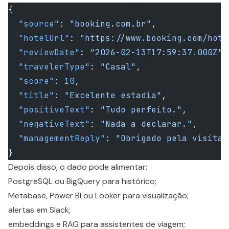
{
  "source"
: 
"booking.com.br"
,
  "hotelUrl"
: 
"https://www.booking.com/hote
  "reviewDate"
: 
"2026-02-13T17:59:37.000Z"
,
  "travelerType"
: 
"Casal"
,
  "score"
: 
10
,
  "title"
: 
"Excelente estadia"
,
  "positiveText"
: 
"Tudo perfeito."
,
  "negativeText"
: 
"Nada a declarar."
,
  "managementReply"
: 
"Obrigado pela visita!
}
Depois disso, o dado pode alimentar:
PostgreSQL ou BigQuery para histórico;
Metabase, Power BI ou Looker para visualização;
alertas em Slack;
embeddings e RAG para assistentes de viagem;