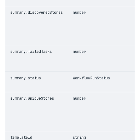
summary.discoveredStores
number
summary.failedTasks
number
summary.status
WorkflowRunStatus
summary.uniqueStores
number
templateId
string