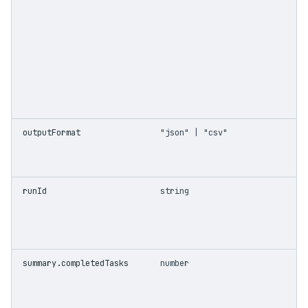
outputFormat
"json" | "csv"
runId
string
summary.completedTasks
number