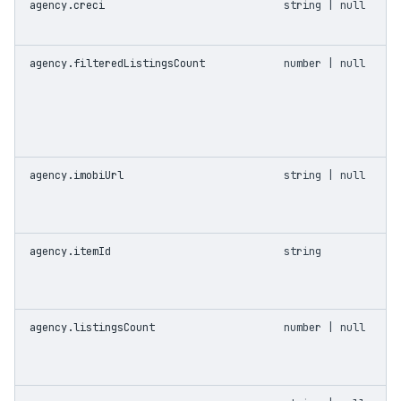
agency.creci
string | null
agency.filteredListingsCount
number | null
agency.imobiUrl
string | null
agency.itemId
string
agency.listingsCount
number | null