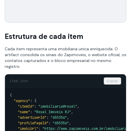
Estrutura de cada item
Cada item representa uma imobiliaria unica enriquecida. O
artifact consolida os sinais do Zapimoveis, o website oficial, os
contatos capturados e o bloco empresarial no mesmo
registro.
item.json
Copiar
{

"agency"
: {

"itemId"
: 
"imobiliaria#royal"
,

"name"
: 
"Royal Imoveis RJ"
,

"advertiserId"
: 
"655356"
,

"profilePageId"
: 
"655356"
,

"imobiUrl"
: 
"https://www.zapimoveis.com.br/imobiliaria/