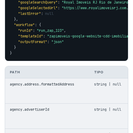
"googleSearchQuery"
: 
"Royal Imoveis RJ Rio de Janeiro"
,

"googleSelectedUrl"
: 
"https://www.royalimoveisrj.com.br
"lastError"
: 
null
  },

"workflow"
: {

"runId"
: 
"run_zap_123"
,

"templateId"
: 
"zapimoveis-google-website-cdd-imobiliari
"outputFormat"
: 
"json"
  }

}
PATH
TIPO
agency.address.formattedAddress
string | null
agency.advertiserId
string | null