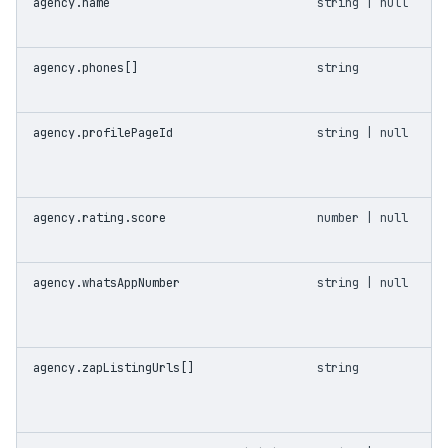
agency.name
string | null
agency.phones[]
string
agency.profilePageId
string | null
agency.rating.score
number | null
agency.whatsAppNumber
string | null
agency.zapListingUrls[]
string