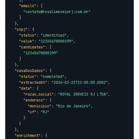
    ],

"emails"
: [

"contato@royalimoveisrj.com.br"
    ]

  },

"cnpj"
: {

"status"
: 
"identified"
,

"value"
: 
"12345678000199"
,

"candidates"
: [

"12345678000199"
    ]

  },

"casaDosDados"
: {

"status"
: 
"completed"
,

"extractedAt"
: 
"2026-03-23T12:05:00.000Z"
,

"data"
: {

"razao_social"
: 
"ROYAL IMOVEIS RJ LTDA"
,

"endereco"
: {

"municipio"
: 
"Rio de Janeiro"
,

"uf"
: 
"RJ"
      }

    }

  },

"enrichment"
: {
