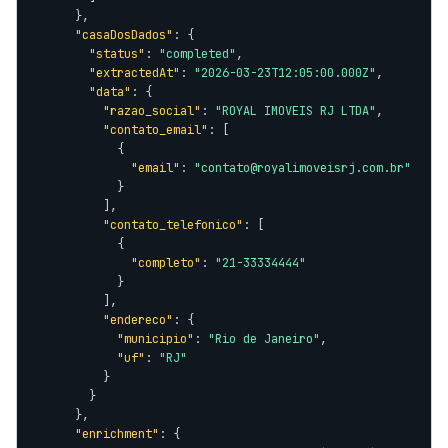
      },

"casaDosDados"
: {

"status"
: 
"completed"
,

"extractedAt"
: 
"2026-03-23T12:05:00.000Z"
,

"data"
: {

"razao_social"
: 
"ROYAL IMOVEIS RJ LTDA"
,

"contato_email"
: [

            {

"email"
: 
"contato@royalimoveisrj.com.br"
            }

          ],

"contato_telefonico"
: [

            {

"completo"
: 
"21-33334444"
            }

          ],

"endereco"
: {

"municipio"
: 
"Rio de Janeiro"
,

"uf"
: 
"RJ"
          }

        }

      },

"enrichment"
: {
