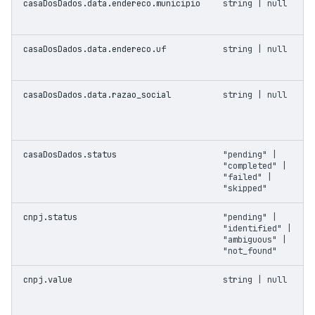
casaDosDados.data.endereco.municipio
string | null
casaDosDados.data.endereco.uf
string | null
casaDosDados.data.razao_social
string | null
casaDosDados.status
"pending" |
"completed" |
"failed" |
"skipped"
cnpj.status
"pending" |
"identified" |
"ambiguous" |
"not_found"
cnpj.value
string | null