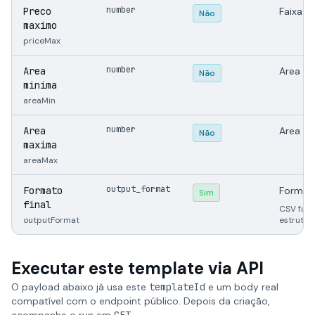
number
Preco
Faixa m
Não
maximo
priceMax
number
Area
Area m
Não
minima
areaMin
number
Area
Area m
Não
maxima
areaMax
output_format
Formato
Formato
Sim
final
CSV func
outputFormat
estrutur
Executar este template via API
O payload abaixo já usa este
templateId
e um body real
compatível com o endpoint público. Depois da criação,