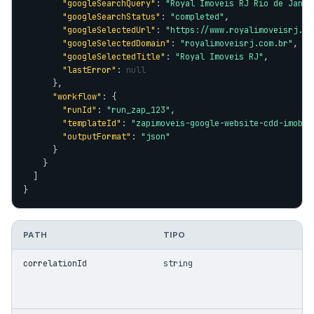
"googleSearchQuery"
: 
"Royal Imoveis RJ Rio de Janei
"googleSearchStatus"
: 
"completed"
,

"googleSelectedUrl"
: 
"https://www.royalimoveisrj.co
"googleSelectedDomain"
: 
"royalimoveisrj.com.br"
,

"googleSelectedTitle"
: 
"Royal Imoveis RJ"
,

"lastError"
: 
null
      },

"workflow"
: {

"runId"
: 
"run_zap_123"
,

"templateId"
: 
"zapimoveis-google-website-cdd-imobil
"outputFormat"
: 
"json"
      }

    }

  ]

}
PATH
TIPO
correlationId
string