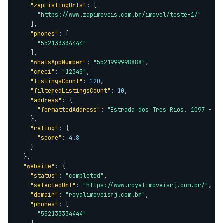
"zapListingUrls"
: [

"https://www.zapimoveis.com.br/imovel/teste-1/"
    ],

"phones"
: [

"552133334444"
    ],

"whatsAppNumber"
: 
"5521999998888"
,

"creci"
: 
"12345"
,

"listingsCount"
: 
120
,

"filteredListingsCount"
: 
10
,

"address"
: {

"formattedAddress"
: 
"Estrada dos Tres Rios, 1097 - Ri
    },

"rating"
: {

"score"
: 
4.8
    }

  },

"website"
: {

"status"
: 
"completed"
,

"selectedUrl"
: 
"https://www.royalimoveisrj.com.br/"
,

"domain"
: 
"royalimoveisrj.com.br"
,

"phones"
: [

"552133334444"