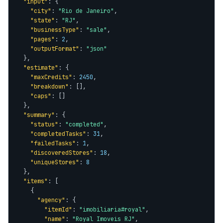
"input"
: {

"city"
: 
"Rio de Janeiro"
,

"state"
: 
"RJ"
,

"businessType"
: 
"sale"
,

"pages"
: 
2
,

"outputFormat"
: 
"json"
  },

"estimate"
: {

"maxCredits"
: 
2450
,

"breakdown"
: [],

"caps"
: []

  },

"summary"
: {

"status"
: 
"completed"
,

"completedTasks"
: 
31
,

"failedTasks"
: 
1
,

"discoveredStores"
: 
18
,

"uniqueStores"
: 
8
  },

"items"
: [

    {

"agency"
: {

"itemId"
: 
"imobiliaria#royal"
,

"name"
: 
"Royal Imoveis RJ"
,
