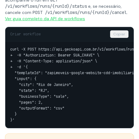
acompanhe o run em
GET
/v1/workflows/runs/{runId}/status
e, se necessário,
cancele com
POST /v1/workflows/runs/{runId}/cancel
.
Ver guia completo da API de workflows
Criar workflow
Copiar
curl -X POST https://api.geckoapi.com.br/v1/workflows/runs \
+  -H "Authorization: Bearer SUA_CHAVE" \

+  -H "Content-Type: application/json" \

+  -d '{

  "templateId": "zapimoveis-google-website-cdd-imobiliaria-e
  "input": {

    "city": "Rio de Janeiro",

    "state": "RJ",

    "businessType": "sale",

    "pages": 2,

    "outputFormat": "csv"

  }

}'