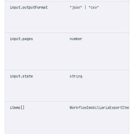
input.outputFormat
"json" | "csv"
input.pages
number
input.state
string
items[]
WorkflowImobiliariaExportItem