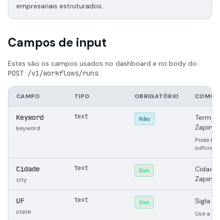
empresariais estruturados.
Campos de input
Estes são os campos usados no dashboard e no body do
POST /v1/workflows/runs
.
CAMPO
TIPO
OBRIGATÓRIO
COMO 
text
Keyword
Termo o
Não
Zapimov
keyword
Pode fic
suficient
text
Cidade
Cidade 
Sim
Zapimov
city
text
UF
Sigla d
Sim
state
Use a UF