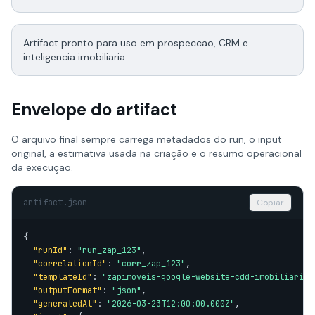
Artifact pronto para uso em prospeccao, CRM e
inteligencia imobiliaria.
Envelope do artifact
O arquivo final sempre carrega metadados do run, o input
original, a estimativa usada na criação e o resumo operacional
da execução.
artifact.json
Copiar
{

"runId"
: 
"run_zap_123"
,

"correlationId"
: 
"corr_zap_123"
,

"templateId"
: 
"zapimoveis-google-website-cdd-imobiliaria-
"outputFormat"
: 
"json"
,

"generatedAt"
: 
"2026-03-23T12:00:00.000Z"
,
