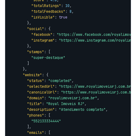
"score"
: 
4.8
,

"totalRatings"
: 
10
,

"totalFeedbacks"
: 
8
,

"isVisible"
: 
true
        },

"social"
: {

"facebook"
: 
"https://www.facebook.com/royalimovei
"instagram"
: 
"https://www.instagram.com/royalimov
        },

"stamps"
: [

"super-destaque"
        ]

      },

"website"
: {

"status"
: 
"completed"
,

"selectedUrl"
: 
"https://www.royalimoveisrj.com.br/"
"canonicalUrl"
: 
"https://www.royalimoveisrj.com.br/
"domain"
: 
"royalimoveisrj.com.br"
,

"title"
: 
"Royal Imoveis RJ"
,

"description"
: 
"Atendimento completo"
,

"phones"
: [

"552133334444"
        ],

"emails"
: [
