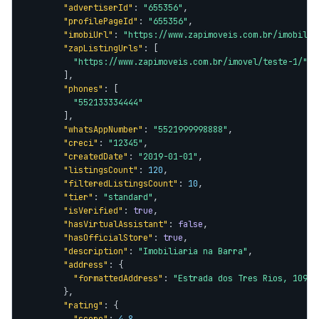
"advertiserId"
: 
"655356"
,

"profilePageId"
: 
"655356"
,

"imobiUrl"
: 
"https://www.zapimoveis.com.br/imobilia
"zapListingUrls"
: [

"https://www.zapimoveis.com.br/imovel/teste-1/"
        ],

"phones"
: [

"552133334444"
        ],

"whatsAppNumber"
: 
"5521999998888"
,

"creci"
: 
"12345"
,

"createdDate"
: 
"2019-01-01"
,

"listingsCount"
: 
120
,

"filteredListingsCount"
: 
10
,

"tier"
: 
"standard"
,

"isVerified"
: 
true
,

"hasVirtualAssistant"
: 
false
,

"hasOfficialStore"
: 
true
,

"description"
: 
"Imobiliaria na Barra"
,

"address"
: {

"formattedAddress"
: 
"Estrada dos Tres Rios, 1097 
        },

"rating"
: {
