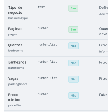
text
Tipo de
Define 
Sim
negocio
Aceita sa
businessType
number
Paginas
Quantid
Sim
deve pe
pages
number_list
Quartos
Filtro 
Não
bedrooms
Informe 
number_list
Banheiros
Filtro 
Não
bathrooms
number_list
Vagas
Filtro 
Não
parkingSpots
number
Preco
Faixa m
Não
minimo
priceMin