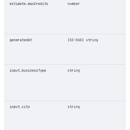
estimate.maxCredits
number
generatedAt
ISO-8601 string
input.businessType
string
input.city
string