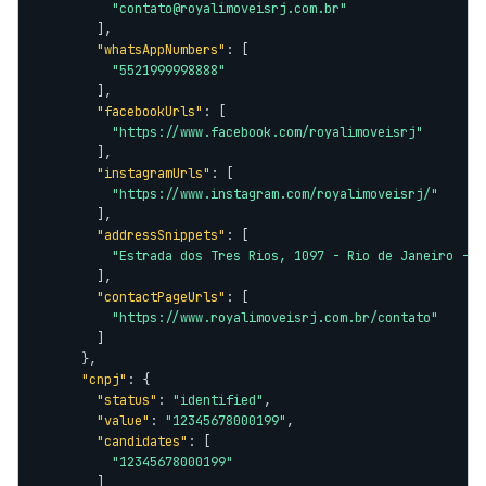
"contato@royalimoveisrj.com.br"
        ],

"whatsAppNumbers"
: [

"5521999998888"
        ],

"facebookUrls"
: [

"https://www.facebook.com/royalimoveisrj"
        ],

"instagramUrls"
: [

"https://www.instagram.com/royalimoveisrj/"
        ],

"addressSnippets"
: [

"Estrada dos Tres Rios, 1097 - Rio de Janeiro - R
        ],

"contactPageUrls"
: [

"https://www.royalimoveisrj.com.br/contato"
        ]

      },

"cnpj"
: {

"status"
: 
"identified"
,

"value"
: 
"12345678000199"
,

"candidates"
: [

"12345678000199"
        ]
