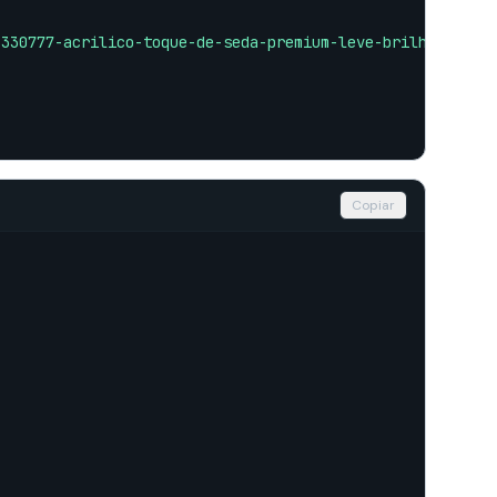
6330777-acrilico-toque-de-seda-premium-leve-brilho-16l-s
Copiar