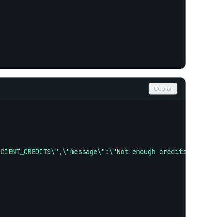
Copiar
ICIENT_CREDITS\",\"message\":\"Not enough credits\",\"re