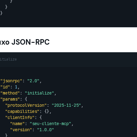
    }

  }

}

uxo JSON-RPC
itialize
"jsonrpc"
: 
"2.0"
,

"id"
: 
1
,

"method"
: 
"initialize"
,

"params"
: {

"protocolVersion"
: 
"2025-11-25"
,

"capabilities"
: {},

"clientInfo"
: {

"name"
: 
"seu-cliente-mcp"
,

"version"
: 
"1.0.0"
  }
