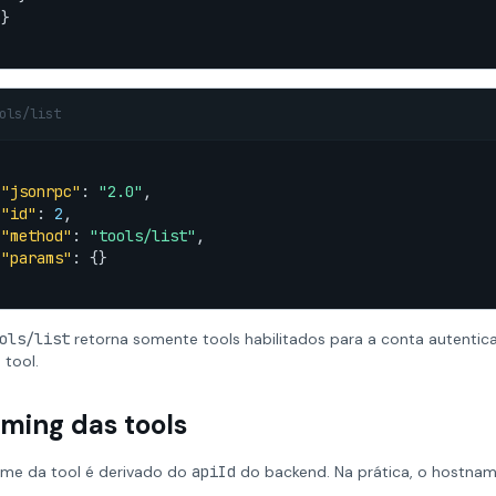
}

ols/list
"jsonrpc"
: 
"2.0"
,

"id"
: 
2
,

"method"
: 
"tools/list"
,

"params"
: {}

ols/list
retorna somente tools habilitados para a conta autentic
 tool.
ming das tools
me da tool é derivado do
apiId
do backend. Na prática, o hostname