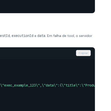
estId
,
executionId
e
data
. Em falha de tool, o servidor
Copiar
:\"exec_example_123\",\"data\":{\"title\":\"Produto exem