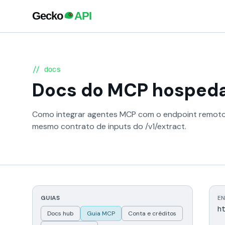
// docs
Docs do MCP hosped
Como integrar agentes MCP com o endpoint remoto 
mesmo contrato de inputs do /v1/extract.
GUIAS
EN
h
Docs hub
Guia MCP
Conta e créditos