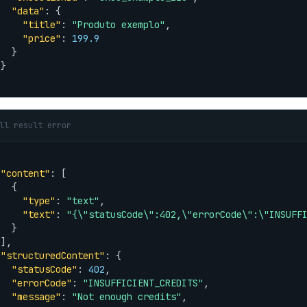
"data"
: {

"title"
: 
"Produto exemplo"
,

"price"
: 
199.9
  }

}

ll result error
"content"
: [

  {

"type"
: 
"text"
,

"text"
: 
"{\"statusCode\":402,\"errorCode\":\"INSUFF
  }

],

"structuredContent"
: {

"statusCode"
: 
402
,

"errorCode"
: 
"INSUFFICIENT_CREDITS"
,

"message"
: 
"Not enough credits"
,
