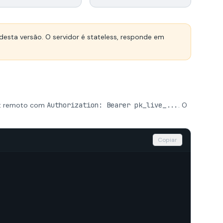
 desta versão. O servidor é stateless, responde em
int remoto com
Authorization: Bearer pk_live_...
. O
Copiar