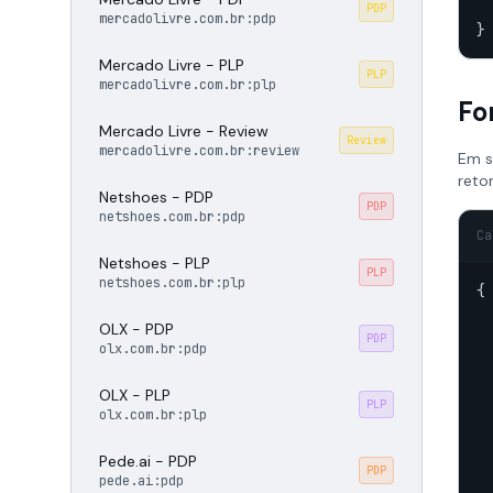
  
PDP
mercadolivre.com.br:pdp
}
Mercado Livre - PLP
PLP
mercadolivre.com.br:plp
Fo
Mercado Livre - Review
Review
mercadolivre.com.br:review
Em s
reto
Netshoes - PDP
PDP
netshoes.com.br:pdp
Ca
Netshoes - PLP
PLP
netshoes.com.br:plp
{

OLX - PDP
  
PDP
olx.com.br:pdp
OLX - PLP
  
PLP
olx.com.br:plp
  
Pede.ai - PDP
PDP
pede.ai:pdp