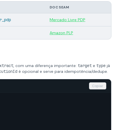
DOC SEAM
r_pdp
Mercado Livre PDP
Amazon PLP
xtract
, com uma diferença importante:
target
e
type
já
cutionId
é opcional e serve para idempotência/dedupe.
Copiar