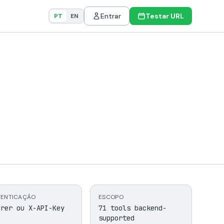
Entrar
Testar URL
PT
EN
TENTICAÇÃO
ESCOPO
arer ou X-API-Key
71 tools backend-
supported