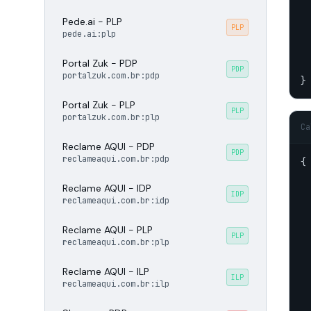
Pede.ai - PLP
PLP
pede.ai:plp
  
Portal Zuk - PDP
  
PDP
portalzuk.com.br:pdp
}
Portal Zuk - PLP
PLP
portalzuk.com.br:plp
Ca
Reclame AQUI - PDP
PDP
reclameaqui.com.br:pdp
{

Reclame AQUI - IDP
  
IDP
reclameaqui.com.br:idp
Reclame AQUI - PLP
  
PLP
reclameaqui.com.br:plp
  
Reclame AQUI - ILP
ILP
reclameaqui.com.br:ilp