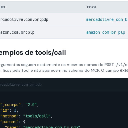
IID
TOOL
ercadolivre.com.br:pdp
mercadolivre_com_b
mazon.com.br:plp
amazon_com_br_plp
emplos de tools/call
rgumentos seguem exatamente os mesmos nomes do
POST /v1/e
m fixos pela tool e não aparecem no schema do MCP. O campo
exe
rcadolivre_com_br_pdp
"jsonrpc"
: 
"2.0"
,

"id"
: 
3
,

"method"
: 
"tools/call"
,

"params"
: {

"name"
: 
"mercadolivre_com_br_pdp"
,
