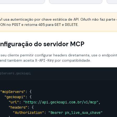
v1 usa autenticação por chave estática de API. OAuth não faz parte
SON no
POST
e retorna
405
para
GET
e
DELETE
.
nfiguração do servidor MCP
 seu cliente permitir configurar headers diretamente, use o endpo
end também aceita
X-API-Key
por compatibilidade.
pServers.geckoapi
"mcpServers"
: {

"geckoapi"
: {

"url"
: 
"https://api.geckoapi.com.br/v1/mcp"
,

"headers"
: {

"Authorization"
: 
"Bearer pk_live_sua_chave"