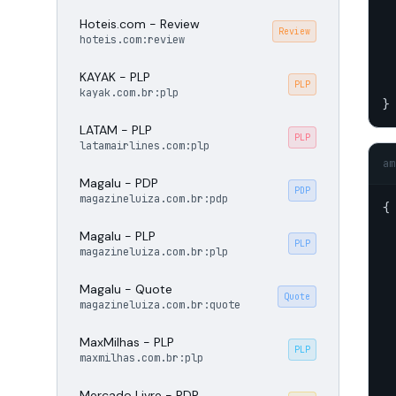
Hoteis.com - Review
Review
hoteis.com:review
  
KAYAK - PLP
PLP
  
kayak.com.br:plp
}
LATAM - PLP
PLP
latamairlines.com:plp
am
Magalu - PDP
PDP
magazineluiza.com.br:pdp
{

Magalu - PLP
PLP
magazineluiza.com.br:plp
Magalu - Quote
Quote
magazineluiza.com.br:quote
MaxMilhas - PLP
PLP
maxmilhas.com.br:plp
  
Mercado Livre - PDP