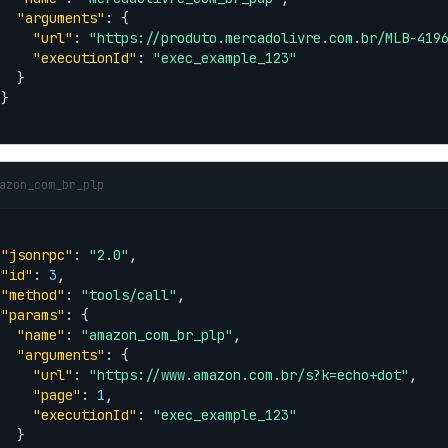
"arguments"
: {

"url"
: 
"https://produto.mercadolivre.com.br/MLB-419
"executionId"
: 
"exec_example_123"
  }

}

azon_com_br_plp
"jsonrpc"
: 
"2.0"
,

"id"
: 
3
,

"method"
: 
"tools/call"
,

"params"
: {

"name"
: 
"amazon_com_br_plp"
,

"arguments"
: {

"url"
: 
"https://www.amazon.com.br/s?k=echo+dot"
,

"page"
: 
1
,

"executionId"
: 
"exec_example_123"
  }
