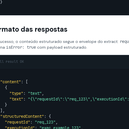
}

rmato das respostas
ucesso, o conteúdo estruturado segue o envelope do extract:
requ
rna
isError: true
com payload estruturado.
ll result OK
"content"
: [

  {

"type"
: 
"text"
,

"text"
: 
"{\"requestId\":\"req_123\",\"executionId\"
  }

],

"structuredContent"
: {

"requestId"
: 
"req_123"
,

"executionId"
: 
"exec_example_123"
,
