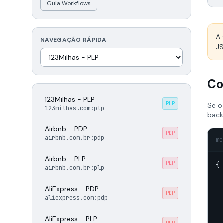
Guia Workflows
A 
NAVEGAÇÃO RÁPIDA
J
Co
123Milhas - PLP
PLP
Se o
123milhas.com:plp
back
Airbnb - PDP
PDP
airbnb.com.br:pdp
mc
Airbnb - PLP
PLP
{

airbnb.com.br:plp
AliExpress - PDP
PDP
aliexpress.com:pdp
AliExpress - PLP
PLP