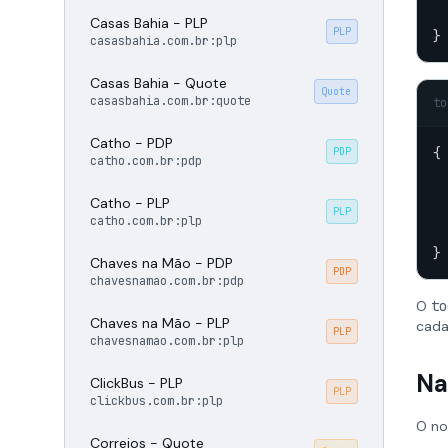
  
Casas Bahia - PLP
PLP
}
casasbahia.com.br:plp
Casas Bahia - Quote
Quote
casasbahia.com.br:quote
to
Catho - PDP
{

PDP
catho.com.br:pdp
Catho - PLP
PLP
catho.com.br:plp
}
Chaves na Mão - PDP
PDP
chavesnamao.com.br:pdp
O
to
Chaves na Mão - PLP
cada
PLP
chavesnamao.com.br:plp
Na
ClickBus - PLP
PLP
clickbus.com.br:plp
O no
Correios - Quote