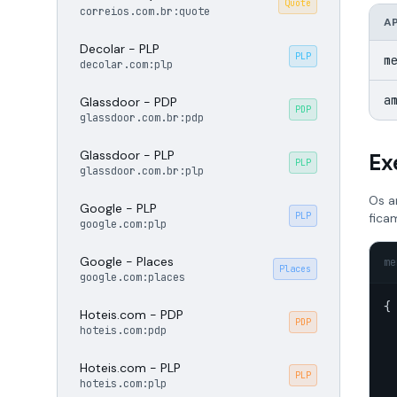
Quote
correios.com.br:quote
AP
Decolar - PLP
PLP
m
decolar.com:plp
a
Glassdoor - PDP
PDP
glassdoor.com.br:pdp
Glassdoor - PLP
Ex
PLP
glassdoor.com.br:plp
Os a
Google - PLP
PLP
fica
google.com:plp
Google - Places
me
Places
google.com:places
{

Hoteis.com - PDP
PDP
hoteis.com:pdp
Hoteis.com - PLP
PLP
hoteis.com:plp