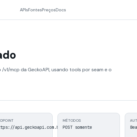
APIs
Fontes
Preços
Docs
ado
/v1/mcp da GeckoAPI, usando tools por seam e o
DPOINT
MÉTODOS
AU
ttps://api.geckoapi.com.br/v1/mcp
POST somente
Be