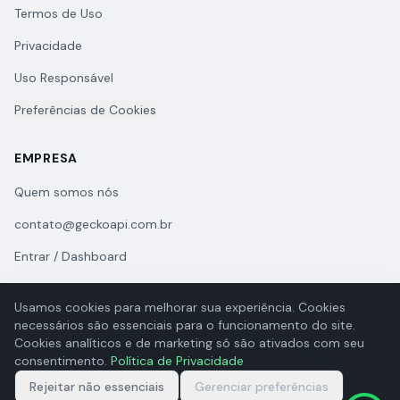
Termos de Uso
Privacidade
Uso Responsável
Preferências de Cookies
EMPRESA
Quem somos nós
contato@geckoapi.com.br
Entrar / Dashboard
Usamos cookies para melhorar sua experiência. Cookies
necessários são essenciais para o funcionamento do site.
Cookies analíticos e de marketing só são ativados com seu
consentimento.
Política de Privacidade
© 2026 GeckoAPI. Todos os direitos reservados.
Rejeitar não essenciais
GECKOAPI DESENVOLVIMENTO DE SOFTWARES LTDA | CNPJ
Gerenciar preferências