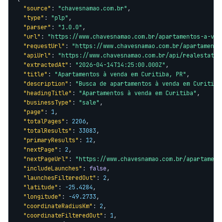
"source"
: 
"chavesnamao.com.br"
,

"type"
: 
"plp"
,

"parser"
: 
"1.0.0"
,

"url"
: 
"https://www.chavesnamao.com.br/apartamentos-a-ven
"requestUrl"
: 
"https://www.chavesnamao.com.br/apartamento
"apiUrl"
: 
"https://www.chavesnamao.com.br/api/realestate/
"extractedAt"
: 
"2026-04-14T14:25:00.000Z"
,

"title"
: 
"Apartamentos à venda em Curitiba, PR"
,

"description"
: 
"Busca de apartamentos à venda em Curitiba
"headingTitle"
: 
"Apartamentos à venda em Curitiba"
,

"businessType"
: 
"sale"
,

"page"
: 
1
,

"totalPages"
: 
2206
,

"totalResults"
: 
33083
,

"primaryResults"
: 
12
,

"nextPage"
: 
2
,

"nextPageUrl"
: 
"https://www.chavesnamao.com.br/apartament
"includeLaunches"
: 
false
,

"launchesFilteredOut"
: 
2
,

"latitude"
: 
-25.4284
,

"longitude"
: 
-49.2733
,

"coordinateRadiusKm"
: 
2
,

"coordinateFilteredOut"
: 
1
,
