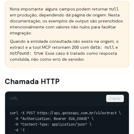
Nota importante: alguns campos podem retornar
null
em produção, dependendo da página de origem. Nesta
documentação, os exemplos de output são preenchidos
intencionalmente com valores não nulos para facilitar
integração.
Quando a entidade consultada não existe na origem, o
extract e a tool MCP retornam
200
com
data: null
e
notFound: true
. Esse caso é tratado como resposta
concluída, não como erro de servidor.
Chamada HTTP
cURL
Copiar
curl -X POST https://api.geckoapi.com.br/v1/extract \

  -H "Authorization: Bearer SUA_CHAVE" \

  -H "Content-Type: application/json" \

  -d '{
