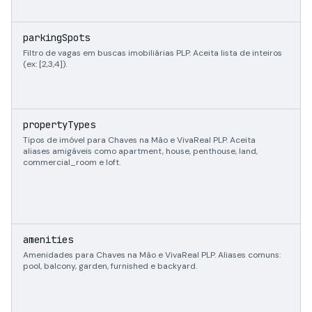
i
parkingSpots
Filtro de vagas em buscas imobiliárias PLP. Aceita lista de inteiros
(ex: [2,3,4]).
a
propertyTypes
i
Tipos de imóvel para Chaves na Mão e VivaReal PLP. Aceita
aliases amigáveis como apartment, house, penthouse, land,
commercial_room e loft.
a
amenities
i
Amenidades para Chaves na Mão e VivaReal PLP. Aliases comuns:
pool, balcony, garden, furnished e backyard.