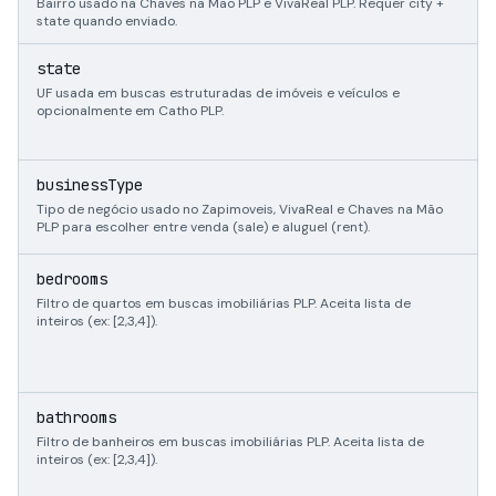
Bairro usado na Chaves na Mão PLP e VivaReal PLP. Requer city +
state quando enviado.
s
state
l
UF usada em buscas estruturadas de imóveis e veículos e
opcionalmente em Catho PLP.
"
businessType
Tipo de negócio usado no Zapimoveis, VivaReal e Chaves na Mão
PLP para escolher entre venda (sale) e aluguel (rent).
i
bedrooms
Filtro de quartos em buscas imobiliárias PLP. Aceita lista de
inteiros (ex: [2,3,4]).
i
bathrooms
Filtro de banheiros em buscas imobiliárias PLP. Aceita lista de
inteiros (ex: [2,3,4]).