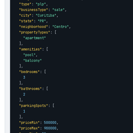
"type"
: 
"plp"
,

"businessType"
: 
"sale"
,

"city"
: 
"Curitiba"
,

"state"
: 
"PR"
,

"neighborhood"
: 
"Centro"
,

"propertyTypes"
: [

"apartment"
  ],

"amenities"
: [

"pool"
,

"balcony"
  ],

"bedrooms"
: [

3
  ],

"bathrooms"
: [

2
  ],

"parkingSpots"
: [

1
  ],

"priceMin"
: 
500000
,

"priceMax"
: 
900000
,
