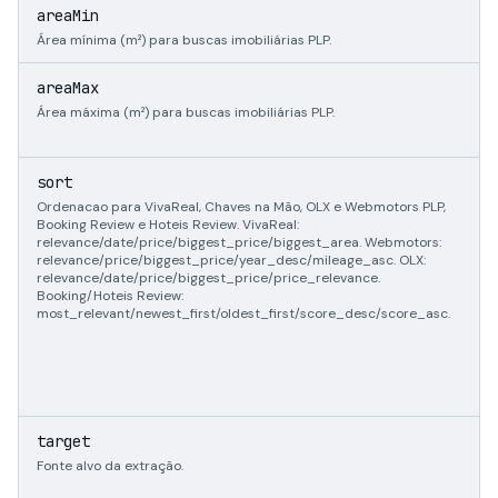
i
areaMin
Área mínima (m²) para buscas imobiliárias PLP.
i
areaMax
Área máxima (m²) para buscas imobiliárias PLP.
"
sort
"
Ordenacao para VivaReal, Chaves na Mão, OLX e Webmotors PLP,
|
Booking Review e Hoteis Review. VivaReal:
|
relevance/date/price/biggest_price/biggest_area. Webmotors:
|
relevance/price/biggest_price/year_desc/mileage_asc. OLX:
"
relevance/date/price/biggest_price/price_relevance.
|
Booking/Hoteis Review:
|
most_relevant/newest_first/oldest_first/score_desc/score_asc.
|
|
"
"
"
e
target
Fonte alvo da extração.