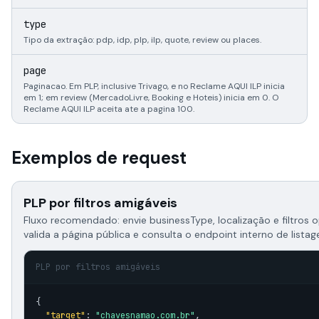
e
type
Tipo da extração: pdp, idp, plp, ilp, quote, review ou places.
i
page
Paginacao. Em PLP, inclusive Trivago, e no Reclame AQUI ILP inicia
em 1; em review (MercadoLivre, Booking e Hoteis) inicia em 0. O
Reclame AQUI ILP aceita ate a pagina 100.
Exemplos de request
PLP por filtros amigáveis
Fluxo recomendado: envie businessType, localização e filtros o
valida a página pública e consulta o endpoint interno de lista
PLP por filtros amigáveis
{

"target"
: 
"chavesnamao.com.br"
,
