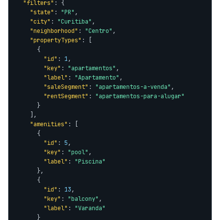
"filters"
: {

"state"
: 
"PR"
,

"city"
: 
"Curitiba"
,

"neighborhood"
: 
"Centro"
,

"propertyTypes"
: [

      {

"id"
: 
1
,

"key"
: 
"apartamentos"
,

"label"
: 
"Apartamento"
,

"saleSegment"
: 
"apartamentos-a-venda"
,

"rentSegment"
: 
"apartamentos-para-alugar"
      }

    ],

"amenities"
: [

      {

"id"
: 
5
,

"key"
: 
"pool"
,

"label"
: 
"Piscina"
      },

      {

"id"
: 
13
,

"key"
: 
"balcony"
,

"label"
: 
"Varanda"
      }
