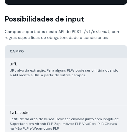
Possibilidades de input
Campos suportados nesta API do
POST /v1/extract
, com
regras específicas de obrigatoriedade e condicionais.
CAMPO
T
s
url
URL alvo da extração. Para alguns PLPs pode ser omitida quando
a API monta a URL a partir de outros campos.
n
latitude
Latitude da area de busca. Deve ser enviada junto com longitude.
Suportada em Airbnb PLP, Zap Imóveis PLP, VivaReal PLP, Chaves
na Mão PLP e Webmotors PLP.