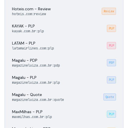
Hoteis.com - Review
Review
hoteis.com:review
KAYAK - PLP
PLP
kayak.com.br:plp
LATAM - PLP
PLP
latamairlines.com:plp
Magalu - PDP
PDP
magazineluiza.com.br:pdp
Magalu - PLP
PLP
magazineluiza.com.br:plp
Magalu - Quote
Quote
magazineluiza.com.br:quote
MaxMilhas - PLP
PLP
maxmilhas.com.br:plp