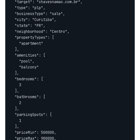
  "target": "chavesnamao.com.br",

  "type": "plp",

  "businessType": "sale",

  "city": "Curitiba",

  "state": "PR",

  "neighborhood": "Centro",

  "propertyTypes": [

    "apartment"

  ],

  "amenities": [

    "pool",

    "balcony"

  ],

  "bedrooms": [

    3

  ],

  "bathrooms": [

    2

  ],

  "parkingSpots": [

    1

  ],

  "priceMin": 500000,

  "priceMax": 900000,
