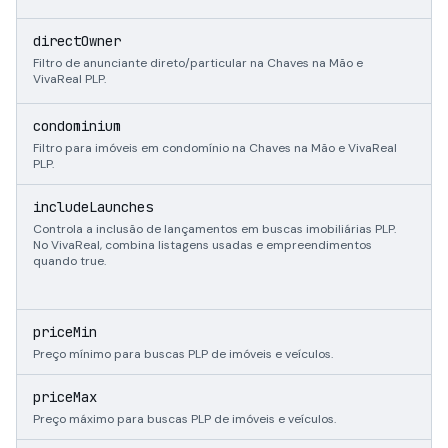
b
directOwner
Filtro de anunciante direto/particular na Chaves na Mão e
VivaReal PLP.
b
condominium
Filtro para imóveis em condomínio na Chaves na Mão e VivaReal
PLP.
b
includeLaunches
Controla a inclusão de lançamentos em buscas imobiliárias PLP.
No VivaReal, combina listagens usadas e empreendimentos
quando true.
i
priceMin
Preço mínimo para buscas PLP de imóveis e veículos.
i
priceMax
Preço máximo para buscas PLP de imóveis e veículos.