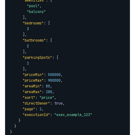
"amenities"
: [

"pool"
,

"balcony"
      ],

"bedrooms"
: [

3
      ],

"bathrooms"
: [

2
      ],

"parkingSpots"
: [

1
      ],

"priceMin"
: 
500000
,

"priceMax"
: 
900000
,

"areaMin"
: 
80
,

"areaMax"
: 
180
,

"sort"
: 
"price"
,

"directOwner"
: 
true
,

"page"
: 
1
,

"executionId"
: 
"exec_example_123"
    }

  }

}