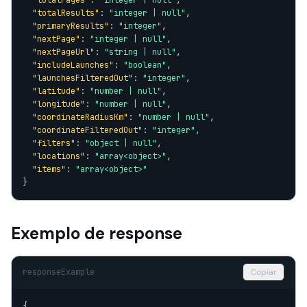
"totalPages"
: 
"integer | null"
,

"totalResults"
: 
"integer | null"
,

"primaryResults"
: 
"integer"
,

"nextPage"
: 
"integer | null"
,

"nextPageUrl"
: 
"string | null"
,

"includeLaunches"
: 
"boolean"
,

"launchesFilteredOut"
: 
"integer"
,

"latitude"
: 
"number | null"
,

"longitude"
: 
"number | null"
,

"coordinateRadiusKm"
: 
"number | null"
,

"coordinateFilteredOut"
: 
"integer"
,

"filters"
: 
"object | null"
,

"locations"
: 
"array<object>"
,

"items"
: 
"array<object>"
}
Exemplo de response
responseExample
Copiar
{
