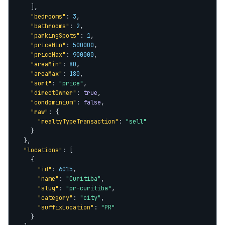
    ],

"bedrooms"
: 
3
,

"bathrooms"
: 
2
,

"parkingSpots"
: 
1
,

"priceMin"
: 
500000
,

"priceMax"
: 
900000
,

"areaMin"
: 
80
,

"areaMax"
: 
180
,

"sort"
: 
"price"
,

"directOwner"
: 
true
,

"condominium"
: 
false
,

"raw"
: {

"realtyTypeTransaction"
: 
"sell"
    }

  },

"locations"
: [

    {

"id"
: 
6015
,

"name"
: 
"Curitiba"
,

"slug"
: 
"pr-curitiba"
,

"category"
: 
"city"
,

"suffixLocation"
: 
"PR"
    }
