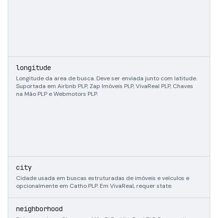
n
longitude
Longitude da area de busca. Deve ser enviada junto com latitude.
Suportada em Airbnb PLP, Zap Imóveis PLP, VivaReal PLP, Chaves
na Mão PLP e Webmotors PLP.
s
city
Cidade usada em buscas estruturadas de imóveis e veículos e
opcionalmente em Catho PLP. Em VivaReal, requer state.
s
neighborhood