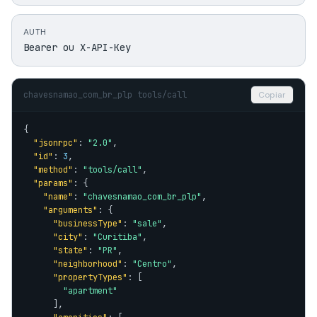
AUTH
Bearer ou X-API-Key
chavesnamao_com_br_plp tools/call
Copiar
{

"jsonrpc"
: 
"2.0"
,

"id"
: 
3
,

"method"
: 
"tools/call"
,

"params"
: {

"name"
: 
"chavesnamao_com_br_plp"
,

"arguments"
: {

"businessType"
: 
"sale"
,

"city"
: 
"Curitiba"
,

"state"
: 
"PR"
,

"neighborhood"
: 
"Centro"
,

"propertyTypes"
: [

"apartment"
      ],
