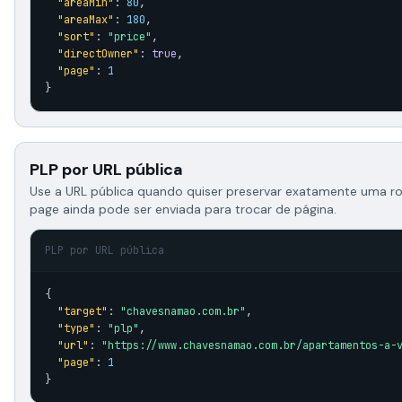
"areaMin"
: 
80
,

"areaMax"
: 
180
,

"sort"
: 
"price"
,

"directOwner"
: 
true
,

"page"
: 
1
}
PLP por URL pública
Use a URL pública quando quiser preservar exatamente uma r
page ainda pode ser enviada para trocar de página.
PLP por URL pública
{

"target"
: 
"chavesnamao.com.br"
,

"type"
: 
"plp"
,

"url"
: 
"https://www.chavesnamao.com.br/apartamentos-a-
"page"
: 
1
}