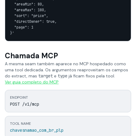
  "areaMin": 80,

  "areaMax": 180,

  "sort": "price",

  "directOwner": true,

  "page": 1

}'
Chamada MCP
A mesma seam também aparece no MCP hospedado como
uma tool dedicada. Os argumentos reaproveitam os campos
do extract, mas
target
e
type
já ficam fixos pela tool.
Ver guia completo do MCP
ENDPOINT
POST /v1/mcp
TOOL NAME
chavesnamao_com_br_plp