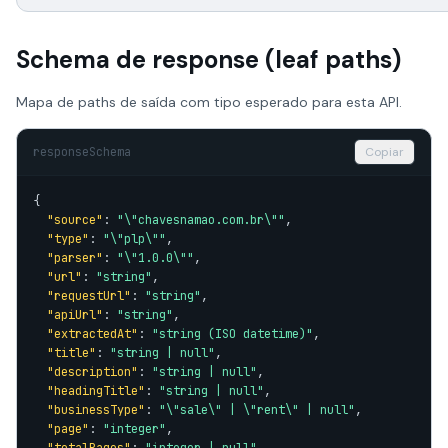
Schema de response (leaf paths)
Mapa de paths de saída com tipo esperado para esta API.
responseSchema
Copiar
{

"source"
: 
"\"chavesnamao.com.br\""
,

"type"
: 
"\"plp\""
,

"parser"
: 
"\"1.0.0\""
,

"url"
: 
"string"
,

"requestUrl"
: 
"string"
,

"apiUrl"
: 
"string"
,

"extractedAt"
: 
"string (ISO datetime)"
,

"title"
: 
"string | null"
,

"description"
: 
"string | null"
,

"headingTitle"
: 
"string | null"
,

"businessType"
: 
"\"sale\" | \"rent\" | null"
,

"page"
: 
"integer"
,
