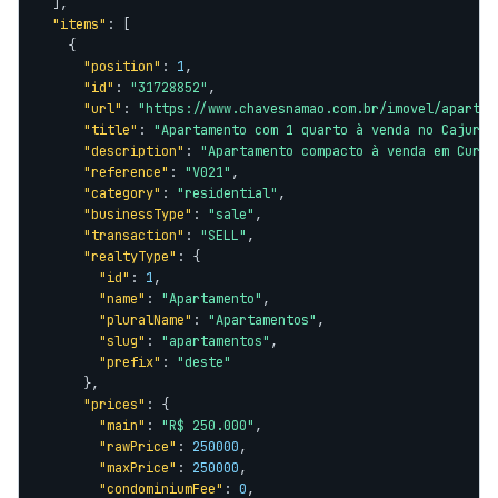
  ],

"items"
: [

    {

"position"
: 
1
,

"id"
: 
"31728852"
,

"url"
: 
"https://www.chavesnamao.com.br/imovel/apartam
"title"
: 
"Apartamento com 1 quarto à venda no Cajuru,
"description"
: 
"Apartamento compacto à venda em Curit
"reference"
: 
"V021"
,

"category"
: 
"residential"
,

"businessType"
: 
"sale"
,

"transaction"
: 
"SELL"
,

"realtyType"
: {

"id"
: 
1
,

"name"
: 
"Apartamento"
,

"pluralName"
: 
"Apartamentos"
,

"slug"
: 
"apartamentos"
,

"prefix"
: 
"deste"
      },

"prices"
: {

"main"
: 
"R$ 250.000"
,

"rawPrice"
: 
250000
,

"maxPrice"
: 
250000
,

"condominiumFee"
: 
0
,
