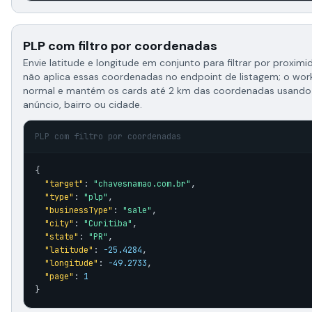
PLP com filtro por coordenadas
Envie latitude e longitude em conjunto para filtrar por proxi
não aplica essas coordenadas no endpoint de listagem; o work
normal e mantém os cards até 2 km das coordenadas usando 
anúncio, bairro ou cidade.
PLP com filtro por coordenadas
{

"target"
: 
"chavesnamao.com.br"
,

"type"
: 
"plp"
,

"businessType"
: 
"sale"
,

"city"
: 
"Curitiba"
,

"state"
: 
"PR"
,

"latitude"
: 
-25.4284
,

"longitude"
: 
-49.2733
,

"page"
: 
1
}