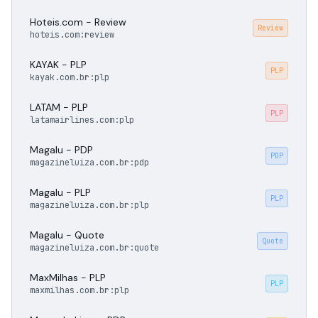
Hoteis.com - Review
Review
hoteis.com:review
KAYAK - PLP
PLP
kayak.com.br:plp
LATAM - PLP
PLP
latamairlines.com:plp
Magalu - PDP
PDP
magazineluiza.com.br:pdp
Magalu - PLP
PLP
magazineluiza.com.br:plp
Magalu - Quote
Quote
magazineluiza.com.br:quote
MaxMilhas - PLP
PLP
maxmilhas.com.br:plp