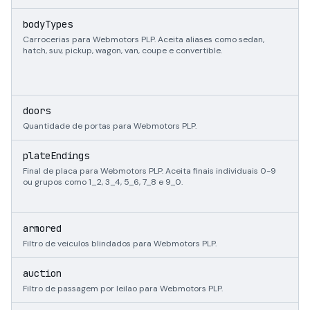
s
bodyTypes
Carrocerias para Webmotors PLP. Aceita aliases como sedan,
hatch, suv, pickup, wagon, van, coupe e convertible.
i
doors
Quantidade de portas para Webmotors PLP.
s
plateEndings
Final de placa para Webmotors PLP. Aceita finais individuais 0-9
ou grupos como 1_2, 3_4, 5_6, 7_8 e 9_0.
b
armored
Filtro de veiculos blindados para Webmotors PLP.
b
auction
Filtro de passagem por leilao para Webmotors PLP.