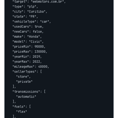
  "target": "webmotors.com.br",

  "type": "plp",

  "city": "Curitiba",

  "state": "PR",

  "vehicleType": "car",

  "usedCars": true,

  "newCars": false,

  "make": "Honda",

  "model": "Civic",

  "priceMin": 90000,

  "priceMax": 130000,

  "yearMin": 2019,

  "yearMax": 2022,

  "mileageMax": 40000,

  "sellerTypes": [

    "store",

    "private"

  ],

  "transmissions": [

    "automatic"

  ],

  "fuels": [

    "flex"

  ],
