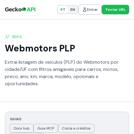
PT
EN
Entrar
Testar URL
// docs
Webmotors PLP
Extrai listagem de veiculos (PLP) do Webmotors por
cidade/UF com filtros amigaveis para carros, motos,
preco, ano, km, marca, modelo, opcionais e
oportunidades.
GUIAS
Docs hub
Guia MCP
Conta e créditos