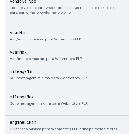
"
vehicleType
"
Tipo de veiculo para Webmotors PLP. Aceita aliases como car,
cars, carro, motorcycle, moto e bike.
i
yearMin
Ano/modelo minimo para Webmotors PLP.
i
yearMax
Ano/modelo maximo para Webmotors PLP.
i
mileageMin
Quilometragem minima para Webmotors PLP.
i
mileageMax
Quilometragem maxima para Webmotors PLP.
i
engineCcMin
Cilindrada minima para Webmotors PLP, principalmente motos.