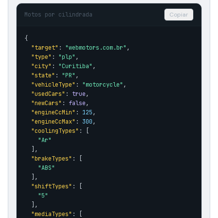
Motos por cilindrada
Copiar
{

"target"
: 
"webmotors.com.br"
,

"type"
: 
"plp"
,

"city"
: 
"Curitiba"
,

"state"
: 
"PR"
,

"vehicleType"
: 
"motorcycle"
,

"usedCars"
: 
true
,

"newCars"
: 
false
,

"engineCcMin"
: 
125
,

"engineCcMax"
: 
300
,

"coolingTypes"
: [

"Ar"
  ],

"brakeTypes"
: [

"ABS"
  ],

"shiftTypes"
: [

"5"
  ],

"mediaTypes"
: [
