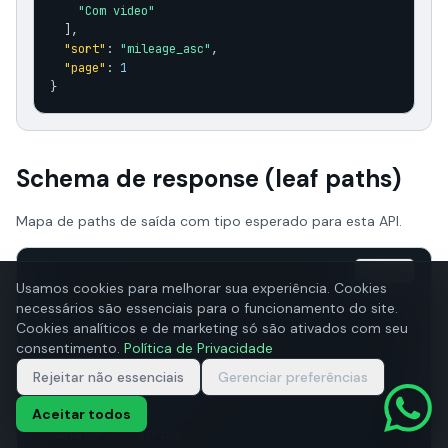
"Com video"
  ],

"sort"
: 
"mileage_asc"
,

"page"
: 
1
}
Schema de response (leaf paths)
Mapa de paths de saída com tipo esperado para esta API.
responseSchema
Copiar
Usamos cookies para melhorar sua experiência. Cookies
necessários são essenciais para o funcionamento do site.
{

Cookies analíticos e de marketing só são ativados com seu
"requestId"
: 
"string (uuid)"
,

consentimento.
Política de Privacidade
"executionId"
: 
"string (uuid)"
,

Rejeitar não essenciais
Gerenciar preferências
"notFound"
: 
"boolean (optional; true when the upstream en
"data.source"
: 
"string"
,

Aceitar todos
"data.type"
: 
"string"
,

"data.url"
: 
"string"
,
