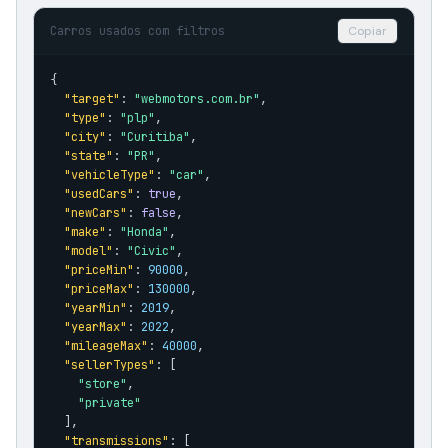
Carros usados com filtros
Copiar
{

"target"
: 
"webmotors.com.br"
,

"type"
: 
"plp"
,

"city"
: 
"Curitiba"
,

"state"
: 
"PR"
,

"vehicleType"
: 
"car"
,

"usedCars"
: 
true
,

"newCars"
: 
false
,

"make"
: 
"Honda"
,

"model"
: 
"Civic"
,

"priceMin"
: 
90000
,

"priceMax"
: 
130000
,

"yearMin"
: 
2019
,

"yearMax"
: 
2022
,

"mileageMax"
: 
40000
,

"sellerTypes"
: [

"store"
,

"private"
  ],

"transmissions"
: [
