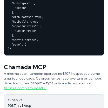
  "bodyTypes": [

    "sedan"

  ],

  "withPhotos": true,

  "hotDeal": true,

  "opportunities": [

    "Super Preco"

  ],

  "sort": "price",

  "page": 1

}'
Chamada MCP
A mesma seam também aparece no MCP hospedado como
uma tool dedicada. Os argumentos reaproveitam os campos
do extract, mas
target
e
type
já ficam fixos pela tool.
Ver guia completo do MCP
ENDPOINT
POST /v1/mcp