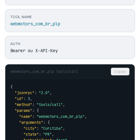
TOOL NAME
webmotors_com_br_plp
AUTH
Bearer ou X-API-Key
webmotors_com_br_plp tools/call
Copiar
{

"jsonrpc"
: 
"2.0"
,

"id"
: 
3
,

"method"
: 
"tools/call"
,

"params"
: {

"name"
: 
"webmotors_com_br_plp"
,

"arguments"
: {

"city"
: 
"Curitiba"
,

"state"
: 
"PR"
,
