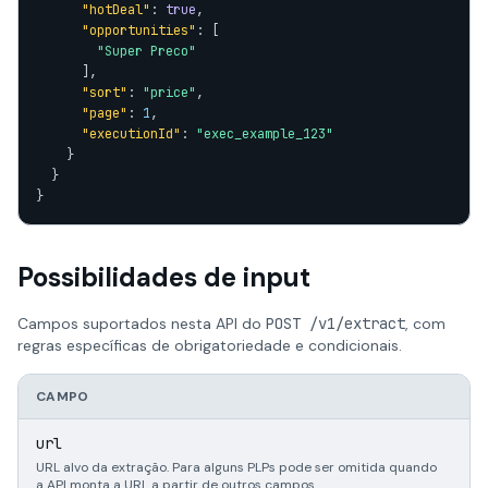
"hotDeal"
: 
true
,

"opportunities"
: [

"Super Preco"
      ],

"sort"
: 
"price"
,

"page"
: 
1
,

"executionId"
: 
"exec_example_123"
    }

  }

}
Possibilidades de input
Campos suportados nesta API do
POST /v1/extract
, com
regras específicas de obrigatoriedade e condicionais.
CAMPO
T
s
url
URL alvo da extração. Para alguns PLPs pode ser omitida quando
a API monta a URL a partir de outros campos.