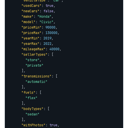
"vehicleType"
: 
"car"
,

"usedCars"
: 
true
,

"newCars"
: 
false
,

"make"
: 
"Honda"
,

"model"
: 
"Civic"
,

"priceMin"
: 
90000
,

"priceMax"
: 
130000
,

"yearMin"
: 
2019
,

"yearMax"
: 
2022
,

"mileageMax"
: 
40000
,

"sellerTypes"
: [

"store"
,

"private"
      ],

"transmissions"
: [

"automatic"
      ],

"fuels"
: [

"flex"
      ],

"bodyTypes"
: [

"sedan"
      ],

"withPhotos"
: 
true
,
