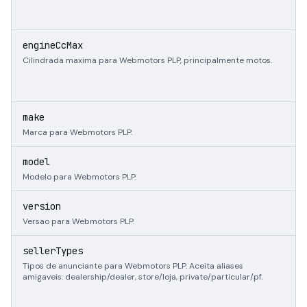
i
engineCcMax
Cilindrada maxima para Webmotors PLP, principalmente motos.
s
make
Marca para Webmotors PLP.
s
model
Modelo para Webmotors PLP.
s
version
Versao para Webmotors PLP.
s
sellerTypes
Tipos de anunciante para Webmotors PLP. Aceita aliases
amigaveis: dealership/dealer, store/loja, private/particular/pf.