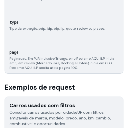
e
type
Tipo da extração: pdp, idp, plp, ilp, quote, review ou places.
i
page
Paginacao. Em PLP, inclusive Trivago, e no Reclame AQUI ILP inicia
em 1; em review (MercadoLivre, Booking e Hoteis) inicia em 0. O
Reclame AQUI ILP aceita ate a pagina 100.
Exemplos de request
Carros usados com filtros
Consulta carros usados por cidade/UF com filtros
amigaveis de marca, modelo, preco, ano, km, cambio,
combustivel e oportunidades.