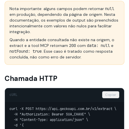
Nota importante: alguns campos podem retornar
null
em produção, dependendo da página de origem. Nesta
documentação, os exemplos de output são preenchidos
intencionalmente com valores não nulos para facilitar
integração.
Quando a entidade consultada não existe na origem, o
extract e a tool MCP retornam
200
com
data: null
e
notFound: true
. Esse caso é tratado como resposta
concluída, não como erro de servidor.
Chamada HTTP
cURL
Copiar
curl -X POST https://api.geckoapi.com.br/v1/extract \

  -H "Authorization: Bearer SUA_CHAVE" \

  -H "Content-Type: application/json" \

  -d '{
