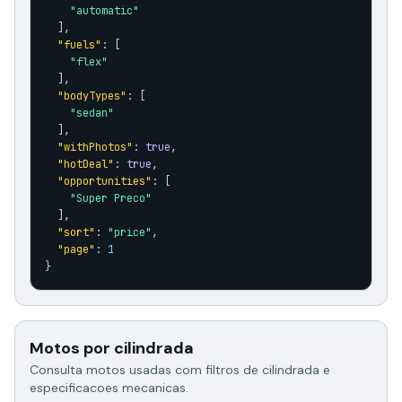
"automatic"
  ],

"fuels"
: [

"flex"
  ],

"bodyTypes"
: [

"sedan"
  ],

"withPhotos"
: 
true
,

"hotDeal"
: 
true
,

"opportunities"
: [

"Super Preco"
  ],

"sort"
: 
"price"
,

"page"
: 
1
}
Motos por cilindrada
Consulta motos usadas com filtros de cilindrada e
especificacoes mecanicas.