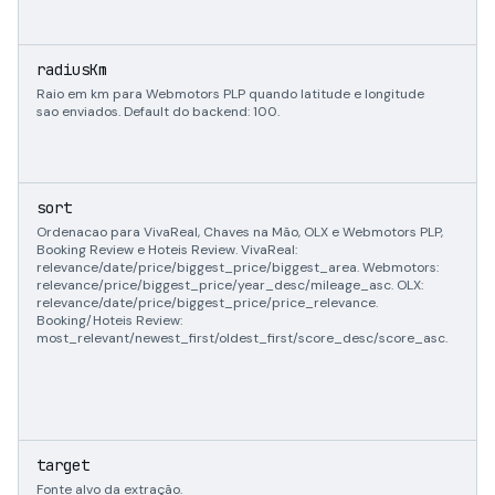
i
radiusKm
Raio em km para Webmotors PLP quando latitude e longitude
sao enviados. Default do backend: 100.
"
sort
"
Ordenacao para VivaReal, Chaves na Mão, OLX e Webmotors PLP,
|
Booking Review e Hoteis Review. VivaReal:
|
relevance/date/price/biggest_price/biggest_area. Webmotors:
|
relevance/price/biggest_price/year_desc/mileage_asc. OLX:
"
relevance/date/price/biggest_price/price_relevance.
|
Booking/Hoteis Review:
|
most_relevant/newest_first/oldest_first/score_desc/score_asc.
|
|
"
"
"
e
target
Fonte alvo da extração.