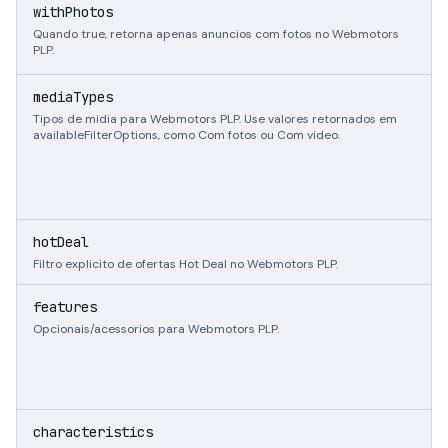
b
withPhotos
Quando true, retorna apenas anuncios com fotos no Webmotors
PLP.
s
mediaTypes
Tipos de midia para Webmotors PLP. Use valores retornados em
availableFilterOptions, como Com fotos ou Com video.
b
hotDeal
Filtro explicito de ofertas Hot Deal no Webmotors PLP.
s
features
Opcionais/acessorios para Webmotors PLP.
s
characteristics