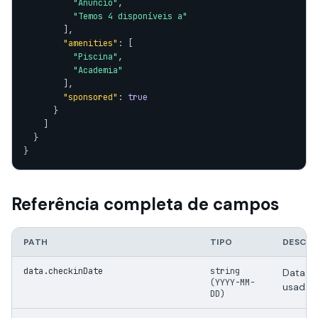
"Anuncio"
,

"Temos 4 disponíveis a"
        ],

"amenities"
: [

"Piscina"
,

"Academia"
        ],

"sponsored"
: 
true
      }

    ]

  }

}
Referência completa de campos
PATH
TIPO
DESCRI
data.checkinDate
string
Data d
(YYYY-MM-
usada n
DD)