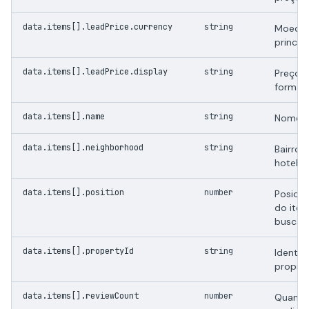
data.items[].leadPrice.currency
string
Moeda 
principa
data.items[].leadPrice.display
string
Preço p
format
data.items[].name
string
Nome d
data.items[].neighborhood
string
Bairro/
hotel.
data.items[].position
number
Posicao
do ite
busca.
data.items[].propertyId
string
Identif
proprie
data.items[].reviewCount
number
Quanti