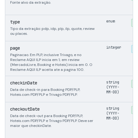
Fonte alvo da extração.
enum
type
Ob
Tipo da extração: pdp, idp, plp, ilp, quote, review
ou places.
integer
page
O
Paginacao. Em PLP, inclusive Trivago, e no
Reclame AQUI ILP inicia em 1; em review
(MercadoLivre, Booking e Hoteis) inicia em 0. O
Reclame AQUI ILP aceita ate a pagina 100.
string
checkinDate
Ob
(YYYY-
Data de check-in para Booking PDP/PLP,
MM-DD)
Hoteis.com PDP/PLP e Trivago PDP/PLP.
string
checkoutDate
Ob
(YYYY-
Data de check-out para Booking PDP/PLP,
MM-DD)
Hoteis.com PDP/PLP e Trivago PDP/PLP. Deve ser
maior que checkinDate.