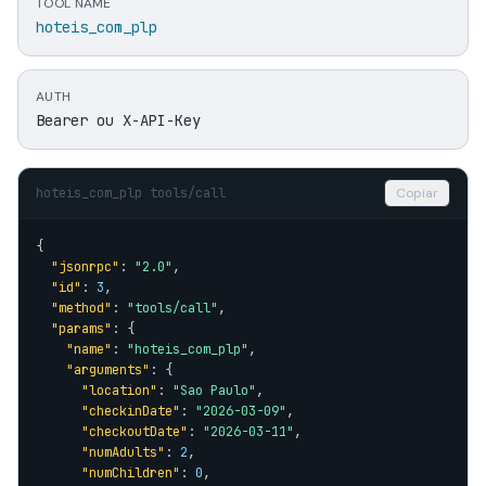
TOOL NAME
hoteis_com_plp
AUTH
Bearer ou X-API-Key
hoteis_com_plp tools/call
Copiar
{

"jsonrpc"
: 
"2.0"
,

"id"
: 
3
,

"method"
: 
"tools/call"
,

"params"
: {

"name"
: 
"hoteis_com_plp"
,

"arguments"
: {

"location"
: 
"Sao Paulo"
,

"checkinDate"
: 
"2026-03-09"
,

"checkoutDate"
: 
"2026-03-11"
,

"numAdults"
: 
2
,

"numChildren"
: 
0
,
