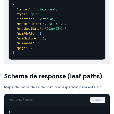
{

"target"
: 
"hoteis.com"
,

"type"
: 
"plp"
,

"location"
: 
"Vitoria"
,

"checkinDate"
: 
"2026-03-12"
,

"checkoutDate"
: 
"2026-03-14"
,

"numAdults"
: 
2
,

"numChildren"
: 
1
,

"numRooms"
: 
1
,

"page"
: 
2
}
Schema de response (leaf paths)
Mapa de paths de saída com tipo esperado para esta API.
responseSchema
Copiar
{
