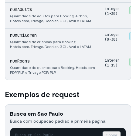
integer
numAdults
Ob
(1-30)
Quantidade de adultos para Booking, Airbnb,
Hoteis.com, Trivago, Decolar, GOL, Azul e LATAM.
integer
numChildren
O
(0-30)
Quantidade de criancas para Booking,
Hoteis.com, Trivago, Decolar, GOL, Azul e LATAM.
integer
numRooms
Ob
(1-15)
Quantidade de quartos para Booking, Hoteis.com
PDP/PLP e Trivago PDP/PLP.
Exemplos de request
Busca em Sao Paulo
Busca com ocupacao padrao e primeira pagina.
Busca em Sao Paulo
Copiar