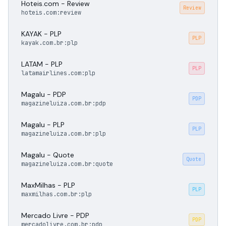
Hoteis.com - Review
Review
hoteis.com:review
KAYAK - PLP
PLP
kayak.com.br:plp
LATAM - PLP
PLP
latamairlines.com:plp
Magalu - PDP
PDP
magazineluiza.com.br:pdp
Magalu - PLP
PLP
magazineluiza.com.br:plp
Magalu - Quote
Quote
magazineluiza.com.br:quote
MaxMilhas - PLP
PLP
maxmilhas.com.br:plp
Mercado Livre - PDP
PDP
mercadolivre.com.br:pdp