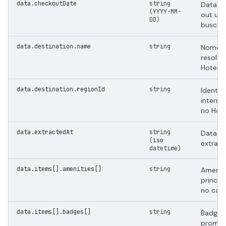
data.checkoutDate
string
Data d
(YYYY-MM-
out us
DD)
busca.
data.destination.name
string
Nome d
resolvi
Hoteis.
data.destination.regionId
string
Identif
interno
no Hote
data.extractedAt
string
Data/h
(iso
extraçã
datetime)
data.items[].amenities[]
string
Amenid
princip
no card
data.items[].badges[]
string
Badges
promoc