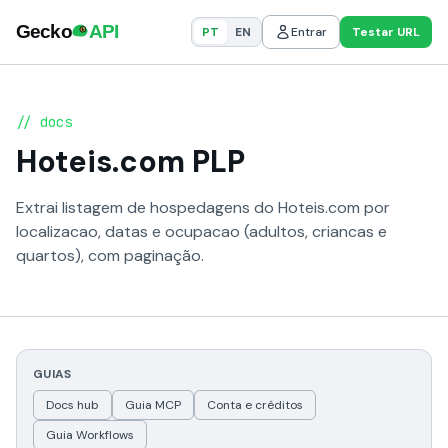
PT
EN
Entrar
Testar URL
// docs
Hoteis.com PLP
Extrai listagem de hospedagens do Hoteis.com por
localizacao, datas e ocupacao (adultos, criancas e
quartos), com paginação.
GUIAS
Docs hub
Guia MCP
Conta e créditos
Guia Workflows