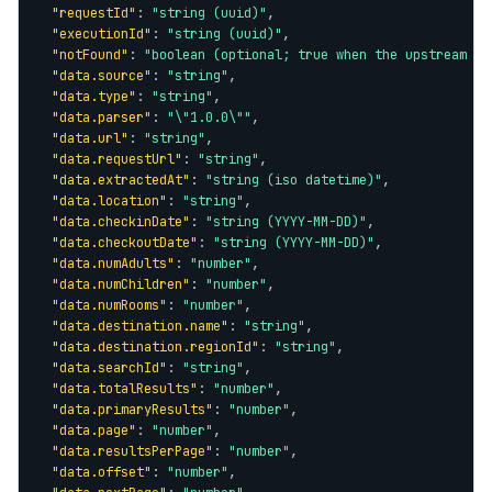
"requestId"
: 
"string (uuid)"
,

"executionId"
: 
"string (uuid)"
,

"notFound"
: 
"boolean (optional; true when the upstream en
"data.source"
: 
"string"
,

"data.type"
: 
"string"
,

"data.parser"
: 
"\"1.0.0\""
,

"data.url"
: 
"string"
,

"data.requestUrl"
: 
"string"
,

"data.extractedAt"
: 
"string (iso datetime)"
,

"data.location"
: 
"string"
,

"data.checkinDate"
: 
"string (YYYY-MM-DD)"
,

"data.checkoutDate"
: 
"string (YYYY-MM-DD)"
,

"data.numAdults"
: 
"number"
,

"data.numChildren"
: 
"number"
,

"data.numRooms"
: 
"number"
,

"data.destination.name"
: 
"string"
,

"data.destination.regionId"
: 
"string"
,

"data.searchId"
: 
"string"
,

"data.totalResults"
: 
"number"
,

"data.primaryResults"
: 
"number"
,

"data.page"
: 
"number"
,

"data.resultsPerPage"
: 
"number"
,

"data.offset"
: 
"number"
,
