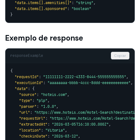
"data.items[].amenities[]"
: 
"string"
,

"data.items[].sponsored"
: 
"boolean"
}
Exemplo de response
responseExample
Copiar
{

"requestId"
: 
"11111111-2222-4333-8444-555555555555"
,

"executionId"
: 
"aaaaaaaa-bbbb-4ccc-8ddd-eeeeeeeeeeee"
,

"data"
: {

"source"
: 
"hoteis.com"
,

"type"
: 
"plp"
,

"parser"
: 
"1.0.0"
,

"url"
: 
"https://www.hoteis.com/Hotel-Search?destination
"requestUrl"
: 
"https://www.hoteis.com/Hotel-Search?dest
"extractedAt"
: 
"2026-03-05T16:10:00.000Z"
,

"location"
: 
"Vitoria"
,

"checkinDate"
: 
"2026-03-12"
,
