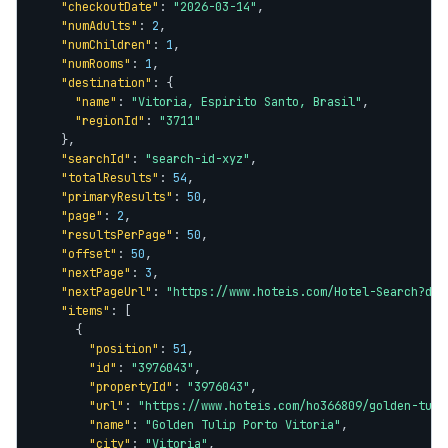
"checkoutDate"
: 
"2026-03-14"
,

"numAdults"
: 
2
,

"numChildren"
: 
1
,

"numRooms"
: 
1
,

"destination"
: {

"name"
: 
"Vitoria, Espirito Santo, Brasil"
,

"regionId"
: 
"3711"
    },

"searchId"
: 
"search-id-xyz"
,

"totalResults"
: 
54
,

"primaryResults"
: 
50
,

"page"
: 
2
,

"resultsPerPage"
: 
50
,

"offset"
: 
50
,

"nextPage"
: 
3
,

"nextPageUrl"
: 
"https://www.hoteis.com/Hotel-Search?des
"items"
: [

      {

"position"
: 
51
,

"id"
: 
"3976043"
,

"propertyId"
: 
"3976043"
,

"url"
: 
"https://www.hoteis.com/ho366809/golden-tuli
"name"
: 
"Golden Tulip Porto Vitoria"
,

"city"
: 
"Vitoria"
,
