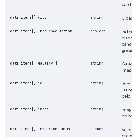
card.
data.items[].city
string
Cidade 
data.items[].freeCancellation
boolean
Indica
disponi
cancel
gratis.
data.items[].gallery[]
string
Galeria
imagens
data.items[].id
string
Identif
listing
pelo up
data.items[].image
string
Imagem 
do hote
data.items[].leadPrice.amount
number
Valor n
preço p