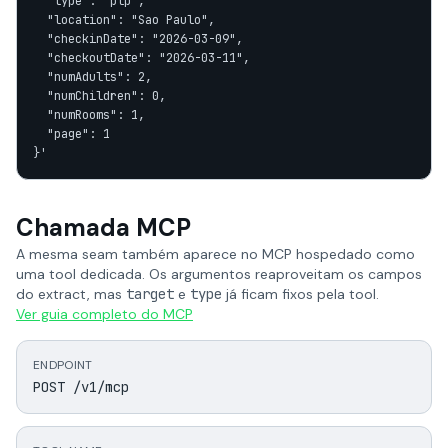
  "type": "plp",

  "location": "Sao Paulo",

  "checkinDate": "2026-03-09",

  "checkoutDate": "2026-03-11",

  "numAdults": 2,

  "numChildren": 0,

  "numRooms": 1,

  "page": 1

}'
Chamada MCP
A mesma seam também aparece no MCP hospedado como
uma tool dedicada. Os argumentos reaproveitam os campos
do extract, mas
target
e
type
já ficam fixos pela tool.
Ver guia completo do MCP
ENDPOINT
POST /v1/mcp