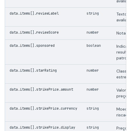
avaliaç
data.items[].reviewLabel
string
Texto 
avaliaç
data.items[].reviewScore
number
Nota de
data.items[].sponsored
boolean
Indica 
resulta
patroci
data.items[].starRating
number
Classif
estrelas
data.items[].strikePrice.amount
number
Valor n
preço r
data.items[].strikePrice.currency
string
Moeda 
riscado
data.items[].strikePrice.display
string
Preço r