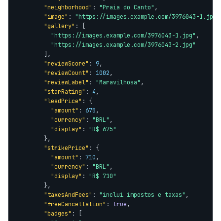
"neighborhood"
: 
"Praia do Canto"
,

"image"
: 
"https://images.example.com/3976043-1.jpg"
"gallery"
: [

"https://images.example.com/3976043-1.jpg"
,

"https://images.example.com/3976043-2.jpg"
        ],

"reviewScore"
: 
9
,

"reviewCount"
: 
1002
,

"reviewLabel"
: 
"Maravilhosa"
,

"starRating"
: 
4
,

"leadPrice"
: {

"amount"
: 
675
,

"currency"
: 
"BRL"
,

"display"
: 
"R$ 675"
        },

"strikePrice"
: {

"amount"
: 
710
,

"currency"
: 
"BRL"
,

"display"
: 
"R$ 710"
        },

"taxesAndFees"
: 
"inclui impostos e taxas"
,

"freeCancellation"
: 
true
,

"badges"
: [
