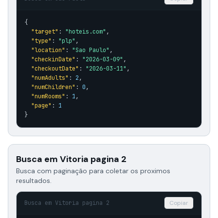
{

"target"
: 
"hoteis.com"
,

"type"
: 
"plp"
,

"location"
: 
"Sao Paulo"
,

"checkinDate"
: 
"2026-03-09"
,

"checkoutDate"
: 
"2026-03-11"
,

"numAdults"
: 
2
,

"numChildren"
: 
0
,

"numRooms"
: 
1
,

"page"
: 
1
}
Busca em Vitoria pagina 2
Busca com paginação para coletar os proximos
resultados.
Busca em Vitoria pagina 2
Copiar