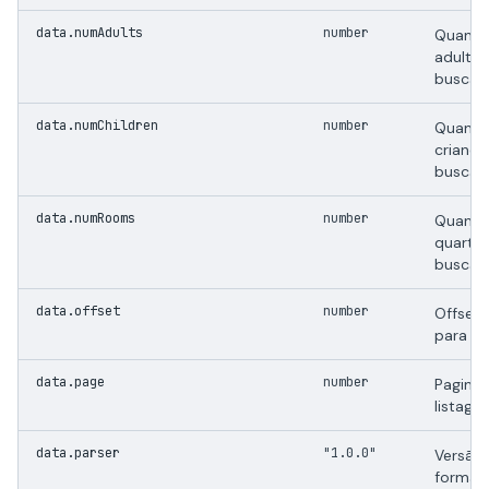
data.numAdults
number
Quanti
adultos
busca.
data.numChildren
number
Quanti
crianca
busca.
data.numRooms
number
Quanti
quarto
busca.
data.offset
number
Offset 
para pa
data.page
number
Pagina 
listage
data.parser
"1.0.0"
Versão 
format