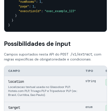
"numRooms"
: 
1
,

"page"
: 
1
,

"executionId"
: 
"exec_example_123"
    }

  }

}
Possibilidades de input
Campos suportados nesta API do
POST /v1/extract
, com
regras específicas de obrigatoriedade e condicionais.
CAMPO
TIPO
ST
string
location
Ob
Localizacao textual usada no Glassdoor PLP,
Hoteis.com PLP, Trivago PLP e Tripadvisor PLP (ex.:
Brasil, Curitiba, Sao Paulo).
enum
target
Ob