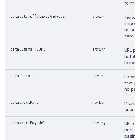
format
data.items[].taxesAndFees
string
Texto 
impost
retorn
card.
data.items[].url
string
URL pub
hotel n
Hoteis.
data.location
string
Localiz
textual
no payl
data.nextPage
number
Proxima
quando 
data.nextPageUrl
string
URL de 
para a 
pagina.