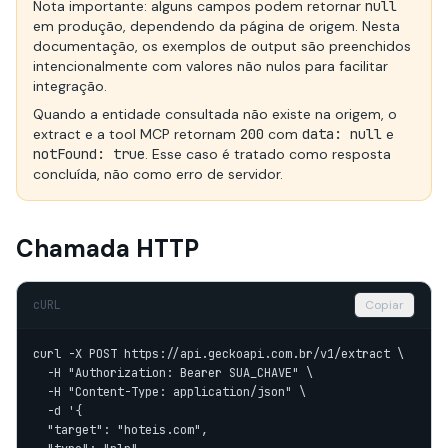
Nota importante: alguns campos podem retornar
null
em produção, dependendo da página de origem. Nesta
documentação, os exemplos de output são preenchidos
intencionalmente com valores não nulos para facilitar
integração.
Quando a entidade consultada não existe na origem, o
extract e a tool MCP retornam
200
com
data: null
e
notFound: true
. Esse caso é tratado como resposta
concluída, não como erro de servidor.
Chamada HTTP
cURL
Copiar
curl -X POST https://api.geckoapi.com.br/v1/extract \

  -H "Authorization: Bearer SUA_CHAVE" \

  -H "Content-Type: application/json" \

  -d '{

  "target": "hoteis.com",
