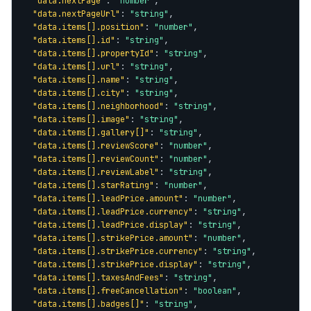
"data.nextPage"
: 
"number"
,

"data.nextPageUrl"
: 
"string"
,

"data.items[].position"
: 
"number"
,

"data.items[].id"
: 
"string"
,

"data.items[].propertyId"
: 
"string"
,

"data.items[].url"
: 
"string"
,

"data.items[].name"
: 
"string"
,

"data.items[].city"
: 
"string"
,

"data.items[].neighborhood"
: 
"string"
,

"data.items[].image"
: 
"string"
,

"data.items[].gallery[]"
: 
"string"
,

"data.items[].reviewScore"
: 
"number"
,

"data.items[].reviewCount"
: 
"number"
,

"data.items[].reviewLabel"
: 
"string"
,

"data.items[].starRating"
: 
"number"
,

"data.items[].leadPrice.amount"
: 
"number"
,

"data.items[].leadPrice.currency"
: 
"string"
,

"data.items[].leadPrice.display"
: 
"string"
,

"data.items[].strikePrice.amount"
: 
"number"
,

"data.items[].strikePrice.currency"
: 
"string"
,

"data.items[].strikePrice.display"
: 
"string"
,

"data.items[].taxesAndFees"
: 
"string"
,

"data.items[].freeCancellation"
: 
"boolean"
,

"data.items[].badges[]"
: 
"string"
,
