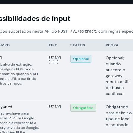
ssibilidades de input
os suportados nesta API do
POST /v1/extract
, com regras espec
AMPO
TIPO
STATUS
REGRA
string
rl
Opcional;
Opcional
(URL)
quando
L alvo da extração.
ra alguns PLPs pode
ausente o
r omitida quando a API
gateway
nta a URL a partir de
monta a URL
tros campos.
de busca
canônica.
string
eyword
Obrigatorio
Obrigatório
para definir o
lavra-chave para
scas PLP. Em Google
tipo de local
arch ela representa a
pesquisado.
ery enviada ao Google;
 Booking PLP é