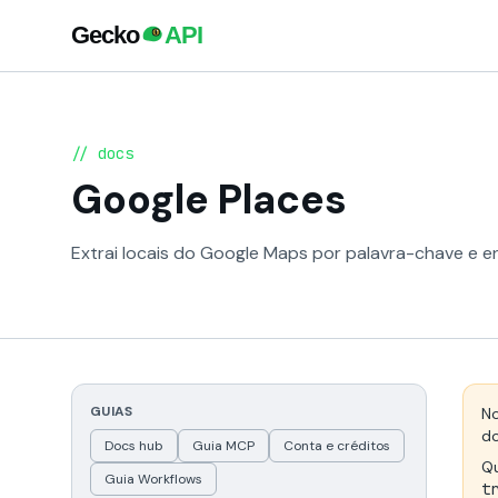
// docs
Google Places
Extrai locais do Google Maps por palavra-chave e e
GUIAS
No
do
Docs hub
Guia MCP
Conta e créditos
Qu
Guia Workflows
t