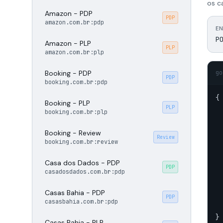
os c
Amazon - PDP
PDP
amazon.com.br:pdp
EN
P
Amazon - PLP
PLP
amazon.com.br:plp
Booking - PDP
go
PDP
booking.com.br:pdp
{

Booking - PLP
PLP
booking.com.br:plp
Booking - Review
Review
booking.com.br:review
Casa dos Dados - PDP
PDP
casadosdados.com.br:pdp
Casas Bahia - PDP
  
PDP
casasbahia.com.br:pdp
  
}
Casas Bahia - PLP