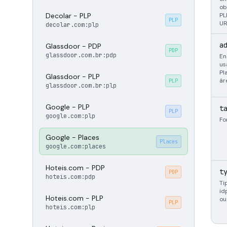
ob
Decolar - PLP
PL
PLP
UR
decolar.com:plp
a
Glassdoor - PDP
PDP
glassdoor.com.br:pdp
En
us
Pl
Glassdoor - PLP
ár
PLP
glassdoor.com.br:plp
Google - PLP
t
PLP
google.com:plp
Fo
Google - Places
Places
google.com:places
Hoteis.com - PDP
t
PDP
hoteis.com:pdp
Ti
id
Hoteis.com - PLP
ou
PLP
hoteis.com:plp