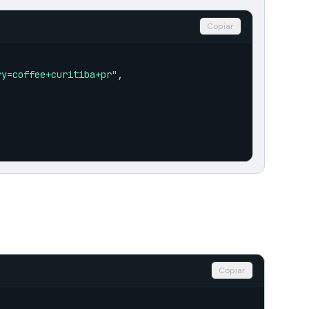
Copiar
ry=coffee+curitiba+pr"
,

Copiar