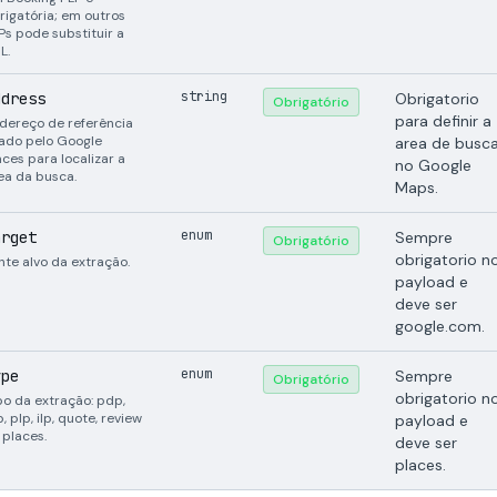
rigatória; em outros
Ps pode substituir a
L.
string
ddress
Obrigatorio
Obrigatório
para definir a
dereço de referência
ado pelo Google
area de busc
aces para localizar a
no Google
ea da busca.
Maps.
enum
arget
Sempre
Obrigatório
obrigatorio n
nte alvo da extração.
payload e
deve ser
google.com.
enum
ype
Sempre
Obrigatório
obrigatorio n
po da extração: pdp,
p, plp, ilp, quote, review
payload e
 places.
deve ser
places.