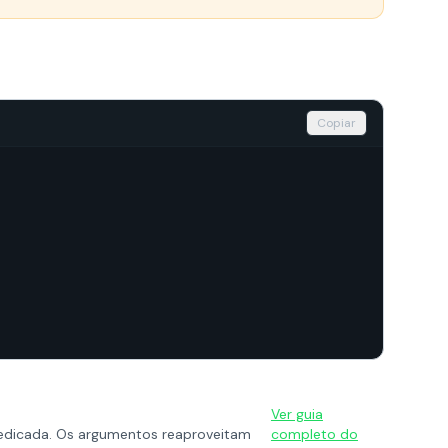
Copiar
Ver guia
icada. Os argumentos reaproveitam
completo do