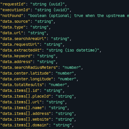
"requestId"
: 
"string (uuid)"
,

"executionId"
: 
"string (uuid)"
,

"notFound"
: 
"boolean (optional; true when the upstream 
"data.source"
: 
"string"
,

"data.type"
: 
"string"
,

"data.url"
: 
"string"
,

"data.searchAreaUrl"
: 
"string"
,

"data.requestUrl"
: 
"string"
,

"data.extractedAt"
: 
"string (iso datetime)"
,

"data.keyword"
: 
"string"
,

"data.address"
: 
"string"
,

"data.searchRadiusMeters"
: 
"number"
,

"data.center.latitude"
: 
"number"
,

"data.center.longitude"
: 
"number"
,

"data.totalResults"
: 
"number"
,

"data.items[].id"
: 
"string"
,

"data.items[].placeId"
: 
"string"
,

"data.items[].url"
: 
"string"
,

"data.items[].name"
: 
"string"
,

"data.items[].address"
: 
"string"
,

"data.items[].website"
: 
"string"
,

"data.items[].domain"
: 
"string"
,
