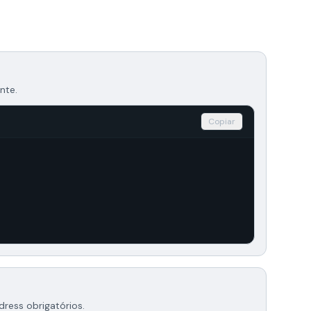
nte.
Copiar
ress obrigatórios.