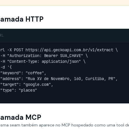
amada HTTP
RL
url -X POST https://api.geckoapi.com.br/v1/extract \

 -H "Authorization: Bearer SUA_CHAVE" \

 -H "Content-Type: application/json" \

-d '{

 "keyword": "coffee",

 "address": "Rua XV de Novembro, 160, Curitiba, PR",

 "target": "google.com",

 "type": "places"

'
amada MCP
sma seam também aparece no MCP hospedado como uma tool ded