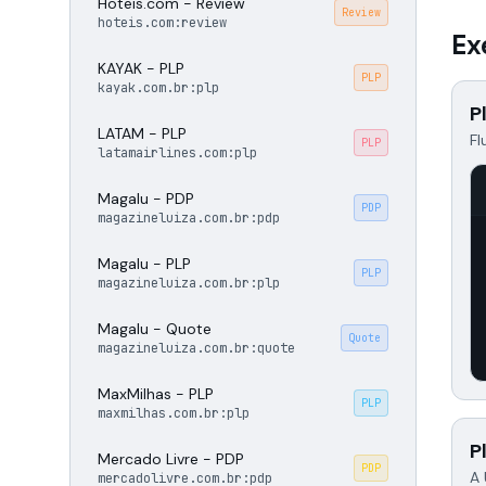
Hoteis.com - Review
Review
hoteis.com:review
Ex
KAYAK - PLP
PLP
kayak.com.br:plp
P
LATAM - PLP
Fl
PLP
latamairlines.com:plp
Magalu - PDP
PDP
magazineluiza.com.br:pdp
Magalu - PLP
PLP
magazineluiza.com.br:plp
Magalu - Quote
Quote
magazineluiza.com.br:quote
MaxMilhas - PLP
PLP
maxmilhas.com.br:plp
P
Mercado Livre - PDP
PDP
A 
mercadolivre.com.br:pdp