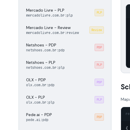
Mercado Livre - PLP
PLP
mercadolivre.com.br:plp
Mercado Livre - Review
Review
mercadolivre.com.br:review
Netshoes - PDP
PDP
netshoes.com.br:pdp
Netshoes - PLP
PLP
netshoes.com.br:plp
OLX - PDP
PDP
Sc
olx.com.br:pdp
OLX - PLP
Mapa
PLP
olx.com.br:plp
re
Pede.ai - PDP
PDP
pede.ai:pdp
{
