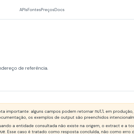
APIs
Fontes
Preços
Docs
ndereço de referência.
ta importante: alguns campos podem retornar
null
em produção, 
cumentação, os exemplos de output são preenchidos intencionalmen
ando a entidade consultada não existe na origem, o extract e a t
rue
. Esse caso é tratado como resposta concluída, não como erro d