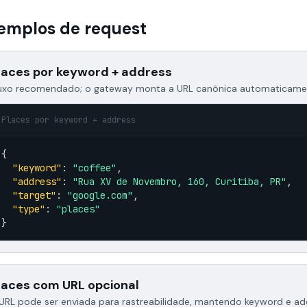
emplos de request
laces por keyword + address
uxo recomendado; o gateway monta a URL canônica automaticame
Places por keyword + address
{

"keyword"
: 
"coffee"
,

"address"
: 
"Rua XV de Novembro, 160, Curitiba, PR"
,

"target"
: 
"google.com"
,

"type"
: 
"places"
}
laces com URL opcional
URL pode ser enviada para rastreabilidade, mantendo keyword e add