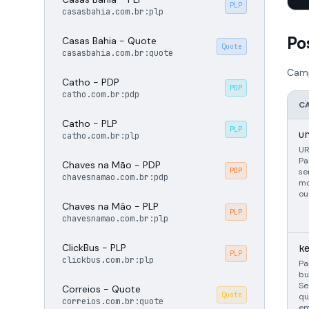
PLP
casasbahia.com.br:plp
Po
Casas Bahia - Quote
Quote
casasbahia.com.br:quote
Camp
Catho - PDP
PDP
catho.com.br:pdp
C
Catho - PLP
PLP
u
catho.com.br:plp
UR
Pa
Chaves na Mão - PDP
PDP
se
chavesnamao.com.br:pdp
mo
ou
Chaves na Mão - PLP
PLP
chavesnamao.com.br:plp
ClickBus - PLP
k
PLP
clickbus.com.br:plp
Pa
bu
Se
Correios - Quote
Quote
qu
correios.com.br:quote
em