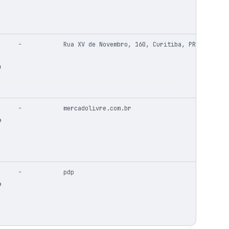
-
Rua XV de Novembro, 160, Curitiba, PR
a
-
mercadolivre.com.br
o
-
pdp
o