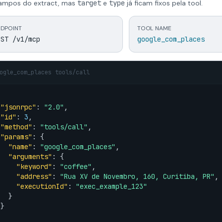
ampos do extract, mas
target
e
type
já ficam fixos pela tool.
DPOINT
TOOL NAME
OST /v1/mcp
google_com_places
ogle_com_places tools/call
"jsonrpc"
: 
"2.0"
,

"id"
: 
3
,

"method"
: 
"tools/call"
,

"params"
: {

"name"
: 
"google_com_places"
,

"arguments"
: {

"keyword"
: 
"coffee"
,

"address"
: 
"Rua XV de Novembro, 160, Curitiba, PR"
,

"executionId"
: 
"exec_example_123"
  }

}
