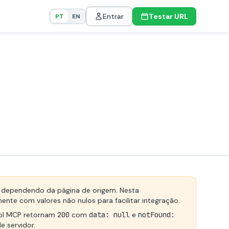
Entrar
Testar URL
PT
EN
dependendo da página de origem. Nesta
te com valores não nulos para facilitar integração.
ool MCP retornam
200
com
data: null
e
notFound:
e servidor.