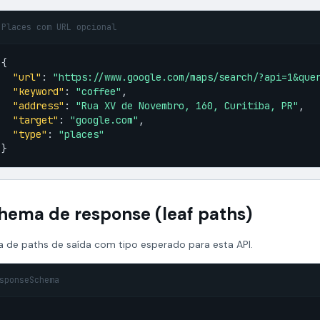
Places com URL opcional
{

"url"
: 
"https://www.google.com/maps/search/?api=1&que
"keyword"
: 
"coffee"
,

"address"
: 
"Rua XV de Novembro, 160, Curitiba, PR"
,

"target"
: 
"google.com"
,

"type"
: 
"places"
}
hema de response (leaf paths)
 de paths de saída com tipo esperado para esta API.
sponseSchema