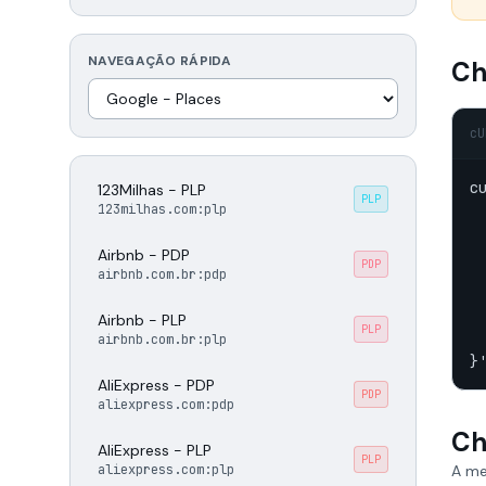
NAVEGAÇÃO RÁPIDA
Ch
cU
c
123Milhas - PLP
PLP
 
123milhas.com:plp
 
  
Airbnb - PDP
PDP
 
airbnb.com.br:pdp
 
 
Airbnb - PLP
PLP
 
airbnb.com.br:plp
}
AliExpress - PDP
PDP
aliexpress.com:pdp
Ch
AliExpress - PLP
PLP
aliexpress.com:plp
A me