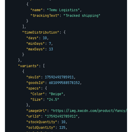
        {

"name"
: 
"Temu Logistics"
,

"trackingText"
: 
"Tracked shipping"
        }

      ],

"timeDistribution"
: {

"days"
: 
10
,

"minDays"
: 
7
,

"maxDays"
: 
13
      }

    },

"variants"
: [

      {

"skuId"
: 
17592492785911
,

"goodsId"
: 
601099588578152
,

"specs"
: {

"Color"
: 
"Beige"
,

"Size"
: 
"24.5"
        },

"imageUrl"
: 
"https://img.kwcdn.com/product/fancy/f2
"urlId"
: 
"17592492785911"
,

"stockQuantity"
: 
10
,

"soldQuantity"
: 
125
,
