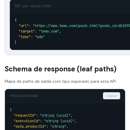
PDP por goods.html
{

"url"
: 
"https://www.temu.com/goods.html?goods_id=60109
"target"
: 
"temu.com"
,

"type"
: 
"pdp"
}
Schema de response (leaf paths)
Mapa de paths de saída com tipo esperado para esta API.
responseSchema
Copiar
{

"requestId"
: 
"string (uuid)"
,

"executionId"
: 
"string (uuid)"
,

"data.productId"
: 
"string"
,
