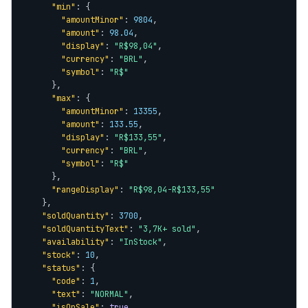
"min"
: {

"amountMinor"
: 
9804
,

"amount"
: 
98.04
,

"display"
: 
"R$98,04"
,

"currency"
: 
"BRL"
,

"symbol"
: 
"R$"
      },

"max"
: {

"amountMinor"
: 
13355
,

"amount"
: 
133.55
,

"display"
: 
"R$133,55"
,

"currency"
: 
"BRL"
,

"symbol"
: 
"R$"
      },

"rangeDisplay"
: 
"R$98,04-R$133,55"
    },

"soldQuantity"
: 
3700
,

"soldQuantityText"
: 
"3,7K+ sold"
,

"availability"
: 
"InStock"
,

"stock"
: 
10
,

"status"
: {

"code"
: 
1
,

"text"
: 
"NORMAL"
,

"isOnSale"
: 
true