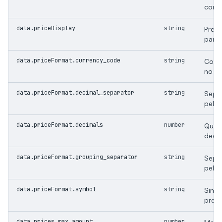
como
data.priceDisplay
string
Preco
para 
data.priceFormat.currency_code
string
Codi
no b
data.priceFormat.decimal_separator
string
Sepa
pela 
data.priceFormat.decimals
number
Quan
decim
data.priceFormat.grouping_separator
string
Separ
pela 
data.priceFormat.symbol
string
Simbo
preco
data.prices.max.amount
number