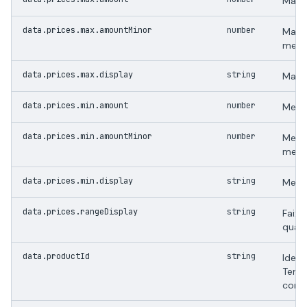
Maio
data.prices.max.amountMinor
number
Maio
meno
data.prices.max.display
string
Maio
data.prices.min.amount
number
Meno
data.prices.min.amountMinor
number
Meno
meno
data.prices.min.display
string
Meno
data.prices.rangeDisplay
string
Faixa
quand
data.productId
string
Ident
Temu 
conf