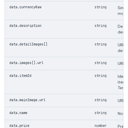
data.currencyRaw
string
Simbo
moed
data.description
string
Descr
descr
data.detailImages[]
string
URLs
detal
data.images[].url
string
URLs 
data.itemId
string
Ident
item
Temu
data.mainImage.url
string
URL d
data.name
string
Nome
data.price
number
Preco