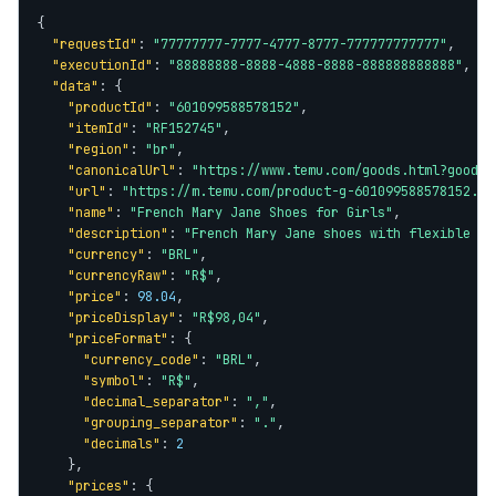
{

"requestId"
: 
"77777777-7777-4777-8777-777777777777"
,

"executionId"
: 
"88888888-8888-4888-8888-888888888888"
,

"data"
: {

"productId"
: 
"601099588578152"
,

"itemId"
: 
"RF152745"
,

"region"
: 
"br"
,

"canonicalUrl"
: 
"https://www.temu.com/goods.html?goods_
"url"
: 
"https://m.temu.com/product-g-601099588578152.ht
"name"
: 
"French Mary Jane Shoes for Girls"
,

"description"
: 
"French Mary Jane shoes with flexible so
"currency"
: 
"BRL"
,

"currencyRaw"
: 
"R$"
,

"price"
: 
98.04
,

"priceDisplay"
: 
"R$98,04"
,

"priceFormat"
: {

"currency_code"
: 
"BRL"
,

"symbol"
: 
"R$"
,

"decimal_separator"
: 
","
,

"grouping_separator"
: 
"."
,

"decimals"
: 
2
    },

"prices"
: {
