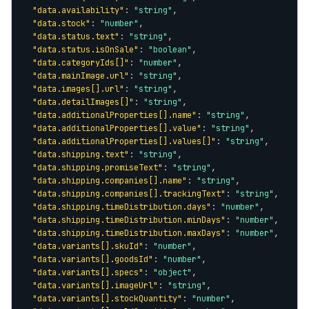
"data.availability"
: 
"string"
,

"data.stock"
: 
"number"
,

"data.status.text"
: 
"string"
,

"data.status.isOnSale"
: 
"boolean"
,

"data.categoryIds[]"
: 
"number"
,

"data.mainImage.url"
: 
"string"
,

"data.images[].url"
: 
"string"
,

"data.detailImages[]"
: 
"string"
,

"data.additionalProperties[].name"
: 
"string"
,

"data.additionalProperties[].value"
: 
"string"
,

"data.additionalProperties[].values[]"
: 
"string"
,

"data.shipping.text"
: 
"string"
,

"data.shipping.promiseText"
: 
"string"
,

"data.shipping.companies[].name"
: 
"string"
,

"data.shipping.companies[].trackingText"
: 
"string"
,

"data.shipping.timeDistribution.days"
: 
"number"
,

"data.shipping.timeDistribution.minDays"
: 
"number"
,

"data.shipping.timeDistribution.maxDays"
: 
"number"
,

"data.variants[].skuId"
: 
"number"
,

"data.variants[].goodsId"
: 
"number"
,

"data.variants[].specs"
: 
"object"
,

"data.variants[].imageUrl"
: 
"string"
,

"data.variants[].stockQuantity"
: 
"number"
,
