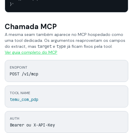
}'
Chamada MCP
A mesma seam também aparece no MCP hospedado como
uma tool dedicada. Os argumentos reaproveitam os campos
do extract, mas
target
e
type
já ficam fixos pela tool.
Ver guia completo do MCP
ENDPOINT
POST /v1/mcp
TOOL NAME
temu_com_pdp
AUTH
Bearer ou X-API-Key