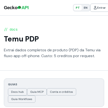
PT
EN
Entrar
// docs
Temu PDP
Extrai dados completos de produto (PDP) da Temu via
fluxo app off-phone. Custo: 5 creditos por request.
GUIAS
Docs hub
Guia MCP
Conta e créditos
Guia Workflows