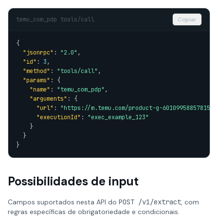
temu_com_pdp tools/call
Copiar
{

"jsonrpc"
: 
"2.0"
,

"id"
: 
3
,

"method"
: 
"tools/call"
,

"params"
: {

"name"
: 
"temu_com_pdp"
,

"arguments"
: {

"url"
: 
"https://m.temu.com/product-g-601099588578152.
"executionId"
: 
"exec_example_123"
    }

  }

}
Possibilidades de input
Campos suportados nesta API do
POST /v1/extract
, com
regras específicas de obrigatoriedade e condicionais.