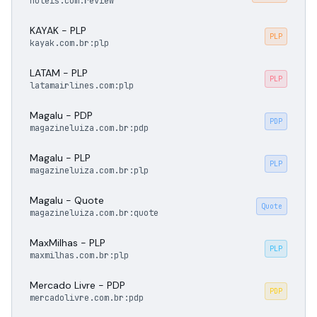
hoteis.com:review
KAYAK - PLP
PLP
kayak.com.br:plp
LATAM - PLP
PLP
latamairlines.com:plp
Magalu - PDP
PDP
magazineluiza.com.br:pdp
Magalu - PLP
PLP
magazineluiza.com.br:plp
Magalu - Quote
Quote
magazineluiza.com.br:quote
MaxMilhas - PLP
PLP
maxmilhas.com.br:plp
Mercado Livre - PDP
PDP
mercadolivre.com.br:pdp