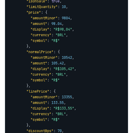
"isOnSale"
: 
true
,

"limitQuantity"
: 
10
,

"price"
: {

"amountMinor"
: 
9804
,

"amount"
: 
98.04
,

"display"
: 
"R$98,04"
,

"currency"
: 
"BRL"
,

"symbol"
: 
"R$"
        },

"normalPrice"
: {

"amountMinor"
: 
10542
,

"amount"
: 
105.42
,

"display"
: 
"R$105,42"
,

"currency"
: 
"BRL"
,

"symbol"
: 
"R$"
        },

"linePrice"
: {

"amountMinor"
: 
13355
,

"amount"
: 
133.55
,

"display"
: 
"R$133,55"
,

"currency"
: 
"BRL"
,

"symbol"
: 
"R$"
        },

"discountBps"
: 
70
,
