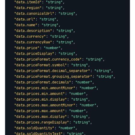
"data.itemId"
: 
"string"
,

"data.region"
: 
"string"
,

"data.canonicalUrl"
: 
"string"
,

"data.url"
: 
"string"
,

"data.name"
: 
"string"
,

"data.description"
: 
"string"
,

"data.currency"
: 
"string"
,

"data.currencyRaw"
: 
"string"
,

"data.price"
: 
"number"
,

"data.priceDisplay"
: 
"string"
,

"data.priceFormat.currency_code"
: 
"string"
,

"data.priceFormat.symbol"
: 
"string"
,

"data.priceFormat.decimal_separator"
: 
"string"
,

"data.priceFormat.grouping_separator"
: 
"string"
,

"data.priceFormat.decimals"
: 
"number"
,

"data.prices.min.amountMinor"
: 
"number"
,

"data.prices.min.amount"
: 
"number"
,

"data.prices.min.display"
: 
"string"
,

"data.prices.max.amountMinor"
: 
"number"
,

"data.prices.max.amount"
: 
"number"
,

"data.prices.max.display"
: 
"string"
,

"data.prices.rangeDisplay"
: 
"string"
,

"data.soldQuantity"
: 
"number"
,

"data.soldQuantityText"
: 
"string"
,
