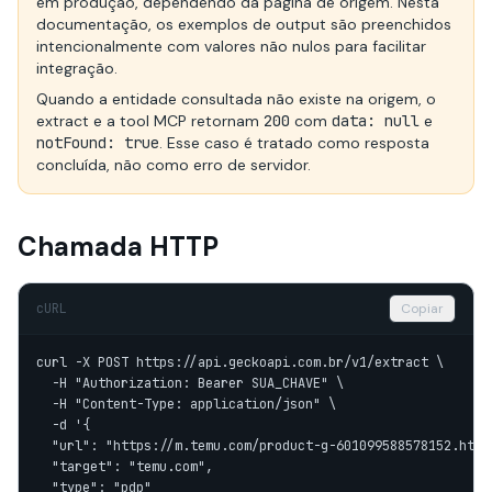
em produção, dependendo da página de origem. Nesta
documentação, os exemplos de output são preenchidos
intencionalmente com valores não nulos para facilitar
integração.
Quando a entidade consultada não existe na origem, o
extract e a tool MCP retornam
200
com
data: null
e
notFound: true
. Esse caso é tratado como resposta
concluída, não como erro de servidor.
Chamada HTTP
cURL
Copiar
curl -X POST https://api.geckoapi.com.br/v1/extract \

  -H "Authorization: Bearer SUA_CHAVE" \

  -H "Content-Type: application/json" \

  -d '{

  "url": "https://m.temu.com/product-g-601099588578152.html"
  "target": "temu.com",

  "type": "pdp"
