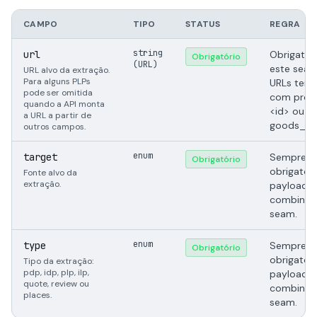
CAMPO
TIPO
STATUS
REGRA
string
url
Obrigator
Obrigatório
(URL)
este seam
URL alvo da extração.
Para alguns PLPs
URLs tem
pode ser omitida
com prod
quando a API monta
<id> ou
a URL a partir de
goods_id.
outros campos.
enum
target
Sempre
Obrigatório
obrigator
Fonte alvo da
extração.
payload e
combinar
seam.
enum
type
Sempre
Obrigatório
obrigator
Tipo da extração:
pdp, idp, plp, ilp,
payload e
quote, review ou
combinar
places.
seam.