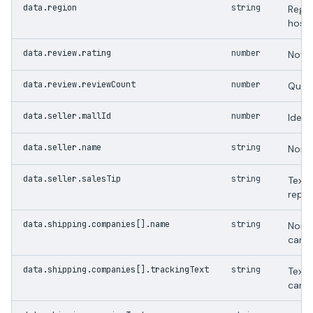
data.region
string
Regia
host 
data.review.rating
number
Nota
data.review.reviewCount
number
Quant
data.seller.mallId
number
Ident
data.seller.name
string
Nome 
data.seller.salesTip
string
Text
reput
data.shipping.companies[].name
string
Nome
canal
data.shipping.companies[].trackingText
string
Text
canal