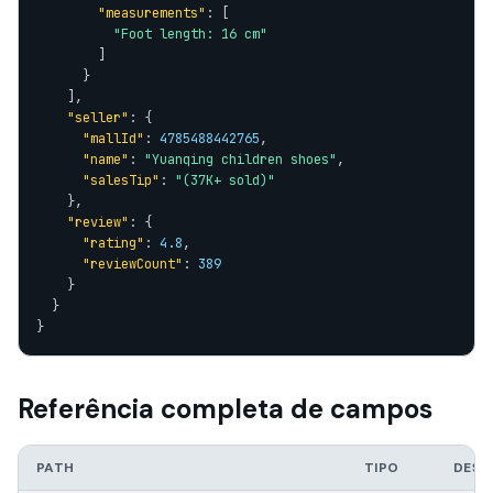
"measurements"
: [

"Foot length: 16 cm"
        ]

      }

    ],

"seller"
: {

"mallId"
: 
4785488442765
,

"name"
: 
"Yuanqing children shoes"
,

"salesTip"
: 
"(37K+ sold)"
    },

"review"
: {

"rating"
: 
4.8
,

"reviewCount"
: 
389
    }

  }

}
Referência completa de campos
PATH
TIPO
DESC