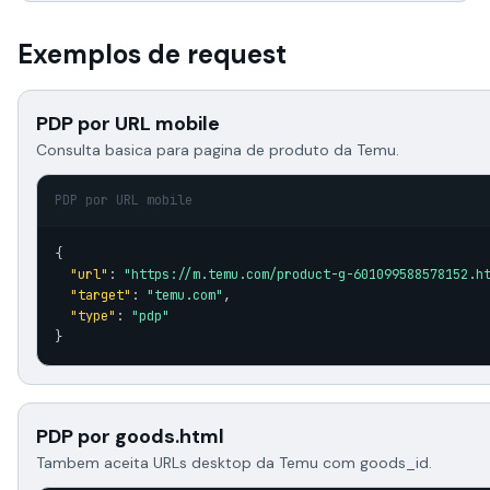
Exemplos de request
PDP por URL mobile
Consulta basica para pagina de produto da Temu.
PDP por URL mobile
{

"url"
: 
"https://m.temu.com/product-g-601099588578152.h
"target"
: 
"temu.com"
,

"type"
: 
"pdp"
}
PDP por goods.html
Tambem aceita URLs desktop da Temu com goods_id.