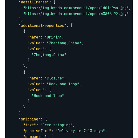
"detailImages"
: [

"https://img.kwcdn.com/product/open/1d01a96a.jpg"
,

"https://img.kwcdn.com/product/open/638f6c92.jpg"
    ],

"additionalProperties"
: [

      {

"name"
: 
"Origin"
,

"value"
: 
"Zhejiang,China"
,

"values"
: [

"Zhejiang,China"
        ]

      },

      {

"name"
: 
"Closure"
,

"value"
: 
"Hook and loop"
,

"values"
: [

"Hook and loop"
        ]

      }

    ],

"shipping"
: {

"text"
: 
"Free shipping"
,

"promiseText"
: 
"Delivery in 7-13 days"
,

"companies"
: [
