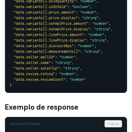
"data.variants[].soldQuantity"
: 
"number"
,

"data.variants[].isOnSale"
: 
"boolean"
,

"data.variants[].price.amount"
: 
"number"
,

"data.variants[].price.display"
: 
"string"
,

"data.variants[].normalPrice.amount"
: 
"number"
,

"data.variants[].normalPrice.display"
: 
"string"
,

"data.variants[].linePrice.amount"
: 
"number"
,

"data.variants[].linePrice.display"
: 
"string"
,

"data.variants[].discountBps"
: 
"number"
,

"data.variants[].measurements[]"
: 
"string"
,

"data.seller.mallId"
: 
"number"
,

"data.seller.name"
: 
"string"
,

"data.seller.salesTip"
: 
"string"
,

"data.review.rating"
: 
"number"
,

"data.review.reviewCount"
: 
"number"
}
Exemplo de response
responseExample
Copiar