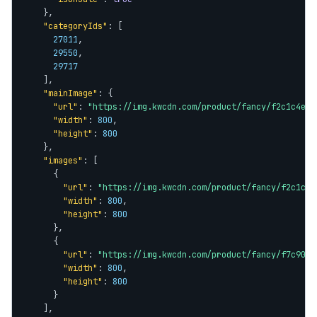
    },

"categoryIds"
: [

27011
,

29550
,

29717
    ],

"mainImage"
: {

"url"
: 
"https://img.kwcdn.com/product/fancy/f2c1c4e3.
"width"
: 
800
,

"height"
: 
800
    },

"images"
: [

      {

"url"
: 
"https://img.kwcdn.com/product/fancy/f2c1c4e
"width"
: 
800
,

"height"
: 
800
      },

      {

"url"
: 
"https://img.kwcdn.com/product/fancy/f7c9094
"width"
: 
800
,

"height"
: 
800
      }

    ],
