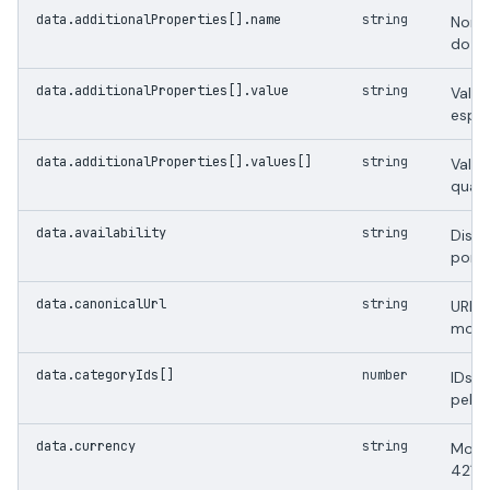
data.additionalProperties[].name
string
Nome
do p
data.additionalProperties[].value
string
Valor
espec
data.additionalProperties[].values[]
string
Valor
quand
data.availability
string
Dispo
por e
data.canonicalUrl
string
URL 
mont
data.categoryIds[]
number
IDs d
pela 
data.currency
string
Moed
4217 